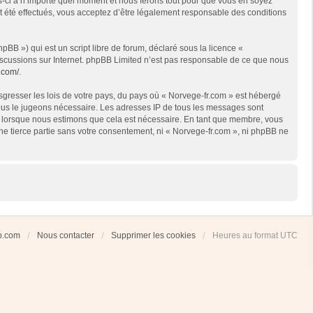
es-ci à n’importe quel moment et nous ferons tout pour que vous en soyez
nt été effectués, vous acceptez d’être légalement responsable des conditions
BB ») qui est un script libre de forum, déclaré sous la licence «
 discussions sur Internet. phpBB Limited n’est pas responsable de ce que nous
.com/
.
sgresser les lois de votre pays, du pays où « Norvege-fr.com » est hébergé
 nous le jugeons nécessaire. Les adresses IP de tous les messages sont
et lorsque nous estimons que cela est nécessaire. En tant que membre, vous
ne tierce partie sans votre consentement, ni « Norvege-fr.com », ni phpBB ne
ub.com
Nous contacter
Supprimer les cookies
Heures au format
UTC