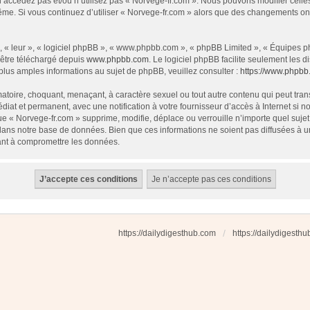
 n’accédez pas et/ou n’utilisez pas « Norvege-fr.com ». Nous pouvons modifier cell
s-même. Si vous continuez d’utiliser « Norvege-fr.com » alors que des changements o
 « leur », « logiciel phpBB », « www.phpbb.com », « phpBB Limited », « Équipes php
 être téléchargé depuis
www.phpbb.com
. Le logiciel phpBB facilite seulement les
us amples informations au sujet de phpBB, veuillez consulter :
https://www.phpbb
atoire, choquant, menaçant, à caractère sexuel ou tout autre contenu qui peut tran
diat et permanent, avec une notification à votre fournisseur d’accès à Internet si
e « Norvege-fr.com » supprime, modifie, déplace ou verrouille n’importe quel suj
dans notre base de données. Bien que ces informations ne soient pas diffusées à u
ant à compromettre les données.
https://dailydigesthub.com
https://dailydigesth