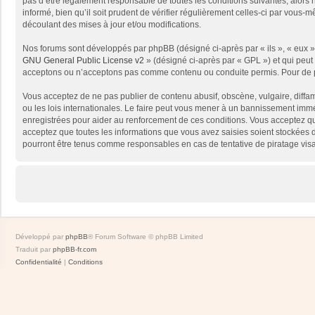
pas d’être légalement responsable de toutes les conditions suivantes, alors
informé, bien qu’il soit prudent de vérifier régulièrement celles-ci par vou
découlant des mises à jour et/ou modifications.
Nos forums sont développés par phpBB (désigné ci-après par « ils », « eux »,
GNU General Public License v2
» (désigné ci-après par « GPL ») et qui peut
acceptons ou n’acceptons pas comme contenu ou conduite permis. Pour de pl
Vous acceptez de ne pas publier de contenu abusif, obscène, vulgaire, diffam
ou les lois internationales. Le faire peut vous mener à un bannissement immé
enregistrées pour aider au renforcement de ces conditions. Vous acceptez qu
acceptez que toutes les informations que vous avez saisies soient stockées 
pourront être tenus comme responsables en cas de tentative de piratage vis
Développé par
phpBB
® Forum Software © phpBB Limited
Traduit par
phpBB-fr.com
Confidentialité
|
Conditions