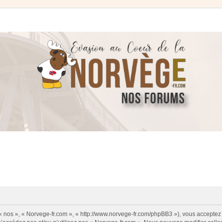
 « nos », « Norvege-fr.com », « http://www.norvege-fr.com/phpBB3 »), vous acceptez