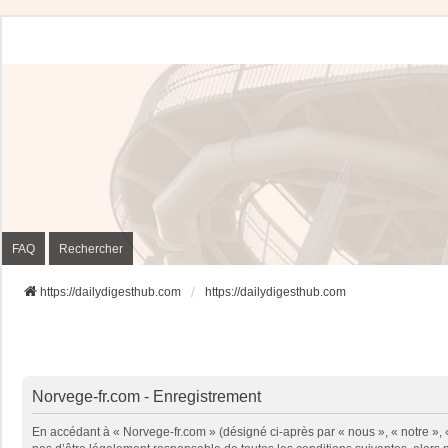
FAQ
Rechercher
https://dailydigesthub.com
https://dailydigesthub.com
Norvege-fr.com - Enregistrement
En accédant à « Norvege-fr.com » (désigné ci-après par « nous », « notre »,