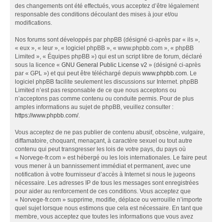
des changements ont été effectués, vous acceptez d’être légalement
responsable des conditions découlant des mises à jour et/ou
modifications.
Nos forums sont développés par phpBB (désigné ci-après par « ils »,
« eux », « leur », « logiciel phpBB », « www.phpbb.com », « phpBB
Limited », « Équipes phpBB ») qui est un script libre de forum, déclaré
sous la licence «
GNU General Public License v2
» (désigné ci-après
par « GPL ») et qui peut être téléchargé depuis
www.phpbb.com
. Le
logiciel phpBB facilite seulement les discussions sur Internet. phpBB
Limited n’est pas responsable de ce que nous acceptons ou
n’acceptons pas comme contenu ou conduite permis. Pour de plus
amples informations au sujet de phpBB, veuillez consulter :
https://www.phpbb.com/
.
Vous acceptez de ne pas publier de contenu abusif, obscène, vulgaire,
diffamatoire, choquant, menaçant, à caractère sexuel ou tout autre
contenu qui peut transgresser les lois de votre pays, du pays où
« Norvege-fr.com » est hébergé ou les lois internationales. Le faire peut
vous mener à un bannissement immédiat et permanent, avec une
notification à votre fournisseur d’accès à Internet si nous le jugeons
nécessaire. Les adresses IP de tous les messages sont enregistrées
pour aider au renforcement de ces conditions. Vous acceptez que
« Norvege-fr.com » supprime, modifie, déplace ou verrouille n’importe
quel sujet lorsque nous estimons que cela est nécessaire. En tant que
membre, vous acceptez que toutes les informations que vous avez