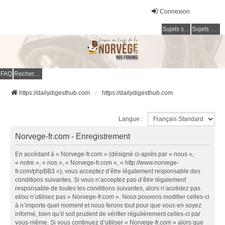
Connexion
Sujets sans réponse
Sujets actifs
FAQ
Rechercher
https://dailydigesthub.com
https://dailydigesthub.com
Langue :
Norvege-fr.com - Enregistrement
En accédant à « Norvege-fr.com » (désigné ci-après par « nous »,
« notre », « nos », « Norvege-fr.com », « http://www.norvege-
fr.com/phpBB3 »), vous acceptez d’être légalement responsable des
conditions suivantes. Si vous n’acceptez pas d’être légalement
responsable de toutes les conditions suivantes, alors n’accédez pas
et/ou n’utilisez pas « Norvege-fr.com ». Nous pouvons modifier celles-ci
à n’importe quel moment et nous ferons tout pour que vous en soyez
informé, bien qu’il soit prudent de vérifier régulièrement celles-ci par
vous-même. Si vous continuez d’utiliser « Norvege-fr.com » alors que