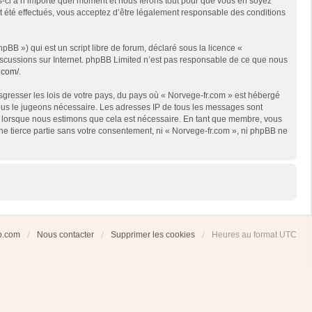
es-ci à n’importe quel moment et nous ferons tout pour que vous en soyez
nt été effectués, vous acceptez d’être légalement responsable des conditions
BB ») qui est un script libre de forum, déclaré sous la licence «
 discussions sur Internet. phpBB Limited n’est pas responsable de ce que nous
.com/
.
sgresser les lois de votre pays, du pays où « Norvege-fr.com » est hébergé
 nous le jugeons nécessaire. Les adresses IP de tous les messages sont
et lorsque nous estimons que cela est nécessaire. En tant que membre, vous
ne tierce partie sans votre consentement, ni « Norvege-fr.com », ni phpBB ne
ub.com
Nous contacter
Supprimer les cookies
Heures au format
UTC