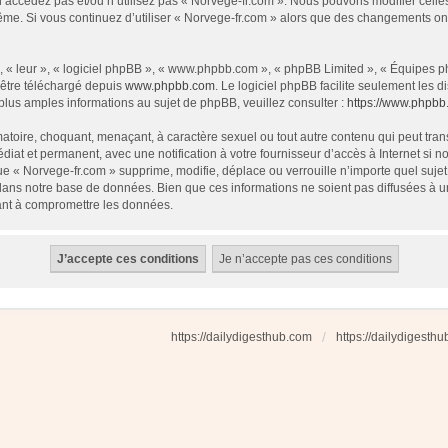
 n’accédez pas et/ou n’utilisez pas « Norvege-fr.com ». Nous pouvons modifier cell
s-même. Si vous continuez d’utiliser « Norvege-fr.com » alors que des changements o
 « leur », « logiciel phpBB », « www.phpbb.com », « phpBB Limited », « Équipes php
 être téléchargé depuis
www.phpbb.com
. Le logiciel phpBB facilite seulement les
us amples informations au sujet de phpBB, veuillez consulter :
https://www.phpbb
atoire, choquant, menaçant, à caractère sexuel ou tout autre contenu qui peut tran
diat et permanent, avec une notification à votre fournisseur d’accès à Internet si
e « Norvege-fr.com » supprime, modifie, déplace ou verrouille n’importe quel suj
dans notre base de données. Bien que ces informations ne soient pas diffusées à u
ant à compromettre les données.
https://dailydigesthub.com
https://dailydigesth