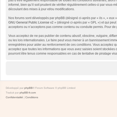
pas d’être légalement responsable de toutes les conditions suivantes, alors
informé, bien qu’il soit prudent de vérifier régulièrement celles-ci par vou
découlant des mises à jour et/ou modifications.
Nos forums sont développés par phpBB (désigné ci-après par « ils », « eux »,
GNU General Public License v2
» (désigné ci-après par « GPL ») et qui peut
acceptons ou n’acceptons pas comme contenu ou conduite permis. Pour de pl
Vous acceptez de ne pas publier de contenu abusif, obscène, vulgaire, diffam
ou les lois internationales. Le faire peut vous mener à un bannissement immé
enregistrées pour aider au renforcement de ces conditions. Vous acceptez qu
acceptez que toutes les informations que vous avez saisies soient stockées 
pourront être tenus comme responsables en cas de tentative de piratage vis
Développé par
phpBB
® Forum Software © phpBB Limited
Traduit par
phpBB-fr.com
Confidentialité
|
Conditions