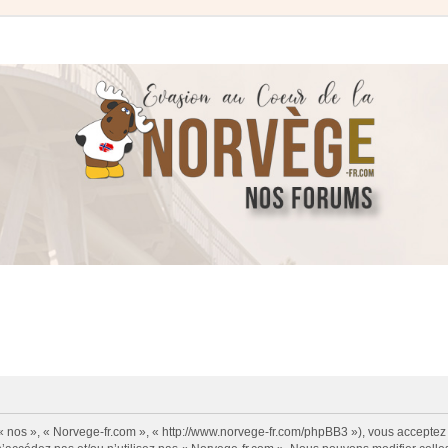
 « nos », « Norvege-fr.com », « http://www.norvege-fr.com/phpBB3 »), vous acceptez