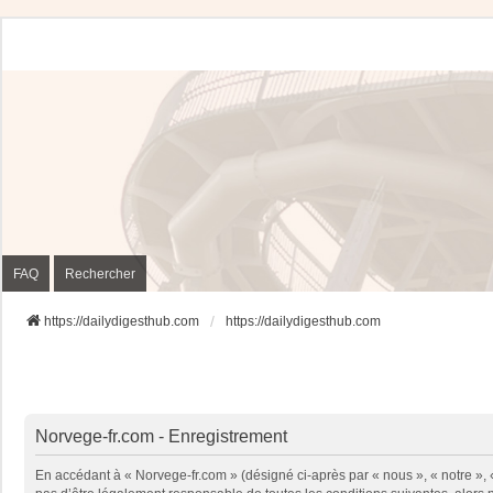
FAQ
Rechercher
https://dailydigesthub.com
https://dailydigesthub.com
Norvege-fr.com - Enregistrement
En accédant à « Norvege-fr.com » (désigné ci-après par « nous », « notre »,