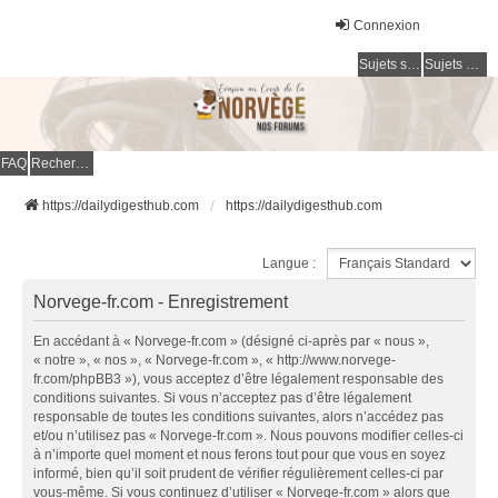
Connexion
Sujets sans réponse
Sujets actifs
FAQ
Rechercher
https://dailydigesthub.com
https://dailydigesthub.com
Langue :
Norvege-fr.com - Enregistrement
En accédant à « Norvege-fr.com » (désigné ci-après par « nous »,
« notre », « nos », « Norvege-fr.com », « http://www.norvege-
fr.com/phpBB3 »), vous acceptez d’être légalement responsable des
conditions suivantes. Si vous n’acceptez pas d’être légalement
responsable de toutes les conditions suivantes, alors n’accédez pas
et/ou n’utilisez pas « Norvege-fr.com ». Nous pouvons modifier celles-ci
à n’importe quel moment et nous ferons tout pour que vous en soyez
informé, bien qu’il soit prudent de vérifier régulièrement celles-ci par
vous-même. Si vous continuez d’utiliser « Norvege-fr.com » alors que