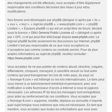
des changements ont été effectués, vous acceptez d’être légalement
responsable des conditions découlant des mises à jour et/ou
modifications.
Nos forums sont développés par phpBB (désigné ci-après par « ils »,
« eux », « leur », « logiciel phpBB », « www.phpbb.com », « phpBB
Limited », « Équipes phpBB ») qui est un script libre de forum, déclaré
sous la licence «
GNU General Public License v2
» (désigné ci-après
par « GPL ») et qui peut être téléchargé depuis
www.phpbb.com
. Le
logiciel phpBB facilite seulement les discussions sur Internet. phpBB
Limited n’est pas responsable de ce que nous acceptons ou
n’acceptons pas comme contenu ou conduite permis. Pour de plus
amples informations au sujet de phpBB, veuillez consulter :
https://www.phpbb.com/
.
Vous acceptez de ne pas publier de contenu abusif, obscène, vulgaire,
diffamatoire, choquant, menaçant, à caractère sexuel ou tout autre
contenu qui peut transgresser les lois de votre pays, du pays où
« Norvege-fr.com » est hébergé ou les lois internationales. Le faire peut
vous mener à un bannissement immédiat et permanent, avec une
notification à votre fournisseur d’accès à Internet si nous le jugeons
nécessaire. Les adresses IP de tous les messages sont enregistrées
pour aider au renforcement de ces conditions. Vous acceptez que
« Norvege-fr.com » supprime, modifie, déplace ou verrouille n’importe
quel sujet lorsque nous estimons que cela est nécessaire. En tant que
membre, vous acceptez que toutes les informations que vous avez