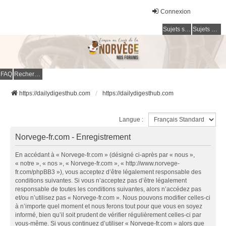
Connexion
Sujets sans réponse
Sujets actifs
FAQ
Rechercher
https://dailydigesthub.com
https://dailydigesthub.com
Langue :
Norvege-fr.com - Enregistrement
En accédant à « Norvege-fr.com » (désigné ci-après par « nous »,
« notre », « nos », « Norvege-fr.com », « http://www.norvege-
fr.com/phpBB3 »), vous acceptez d’être légalement responsable des
conditions suivantes. Si vous n’acceptez pas d’être légalement
responsable de toutes les conditions suivantes, alors n’accédez pas
et/ou n’utilisez pas « Norvege-fr.com ». Nous pouvons modifier celles-ci
à n’importe quel moment et nous ferons tout pour que vous en soyez
informé, bien qu’il soit prudent de vérifier régulièrement celles-ci par
vous-même. Si vous continuez d’utiliser « Norvege-fr.com » alors que