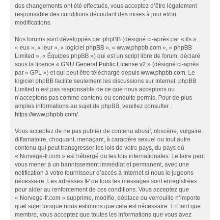
des changements ont été effectués, vous acceptez d’être légalement
responsable des conditions découlant des mises à jour et/ou
modifications.
Nos forums sont développés par phpBB (désigné ci-après par « ils »,
« eux », « leur », « logiciel phpBB », « www.phpbb.com », « phpBB
Limited », « Équipes phpBB ») qui est un script libre de forum, déclaré
sous la licence «
GNU General Public License v2
» (désigné ci-après
par « GPL ») et qui peut être téléchargé depuis
www.phpbb.com
. Le
logiciel phpBB facilite seulement les discussions sur Internet. phpBB
Limited n’est pas responsable de ce que nous acceptons ou
n’acceptons pas comme contenu ou conduite permis. Pour de plus
amples informations au sujet de phpBB, veuillez consulter :
https://www.phpbb.com/
.
Vous acceptez de ne pas publier de contenu abusif, obscène, vulgaire,
diffamatoire, choquant, menaçant, à caractère sexuel ou tout autre
contenu qui peut transgresser les lois de votre pays, du pays où
« Norvege-fr.com » est hébergé ou les lois internationales. Le faire peut
vous mener à un bannissement immédiat et permanent, avec une
notification à votre fournisseur d’accès à Internet si nous le jugeons
nécessaire. Les adresses IP de tous les messages sont enregistrées
pour aider au renforcement de ces conditions. Vous acceptez que
« Norvege-fr.com » supprime, modifie, déplace ou verrouille n’importe
quel sujet lorsque nous estimons que cela est nécessaire. En tant que
membre, vous acceptez que toutes les informations que vous avez