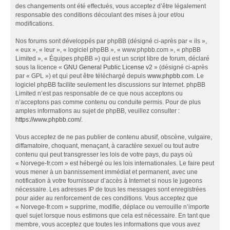
des changements ont été effectués, vous acceptez d’être légalement
responsable des conditions découlant des mises à jour et/ou
modifications.
Nos forums sont développés par phpBB (désigné ci-après par « ils »,
« eux », « leur », « logiciel phpBB », « www.phpbb.com », « phpBB
Limited », « Équipes phpBB ») qui est un script libre de forum, déclaré
sous la licence «
GNU General Public License v2
» (désigné ci-après
par « GPL ») et qui peut être téléchargé depuis
www.phpbb.com
. Le
logiciel phpBB facilite seulement les discussions sur Internet. phpBB
Limited n’est pas responsable de ce que nous acceptons ou
n’acceptons pas comme contenu ou conduite permis. Pour de plus
amples informations au sujet de phpBB, veuillez consulter :
https://www.phpbb.com/
.
Vous acceptez de ne pas publier de contenu abusif, obscène, vulgaire,
diffamatoire, choquant, menaçant, à caractère sexuel ou tout autre
contenu qui peut transgresser les lois de votre pays, du pays où
« Norvege-fr.com » est hébergé ou les lois internationales. Le faire peut
vous mener à un bannissement immédiat et permanent, avec une
notification à votre fournisseur d’accès à Internet si nous le jugeons
nécessaire. Les adresses IP de tous les messages sont enregistrées
pour aider au renforcement de ces conditions. Vous acceptez que
« Norvege-fr.com » supprime, modifie, déplace ou verrouille n’importe
quel sujet lorsque nous estimons que cela est nécessaire. En tant que
membre, vous acceptez que toutes les informations que vous avez