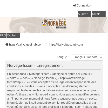
Connexion
Sujets sans réponse
Sujets actifs
FAQ
Rechercher
https://dailydigesthub.com
https://dailydigesthub.com
Langue :
Norvege-fr.com - Enregistrement
En accédant à « Norvege-fr.com » (désigné ci-après par « nous »,
« notre », « nos », « Norvege-fr.com », « http://www.norvege-
fr.com/phpBB3 »), vous acceptez d’être légalement responsable des
conditions suivantes. Si vous n’acceptez pas d’être légalement
responsable de toutes les conditions suivantes, alors n’accédez pas
et/ou n’utilisez pas « Norvege-fr.com ». Nous pouvons modifier celles-ci
à n’importe quel moment et nous ferons tout pour que vous en soyez
informé, bien qu’il soit prudent de vérifier régulièrement celles-ci par
vous-même. Si vous continuez d’utiliser « Norvege-fr.com » alors que