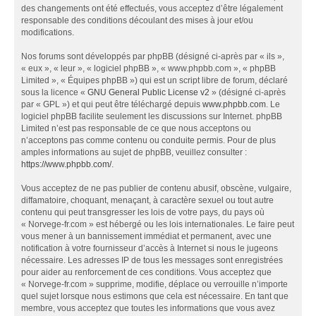
des changements ont été effectués, vous acceptez d’être légalement
responsable des conditions découlant des mises à jour et/ou
modifications.
Nos forums sont développés par phpBB (désigné ci-après par « ils »,
« eux », « leur », « logiciel phpBB », « www.phpbb.com », « phpBB
Limited », « Équipes phpBB ») qui est un script libre de forum, déclaré
sous la licence «
GNU General Public License v2
» (désigné ci-après
par « GPL ») et qui peut être téléchargé depuis
www.phpbb.com
. Le
logiciel phpBB facilite seulement les discussions sur Internet. phpBB
Limited n’est pas responsable de ce que nous acceptons ou
n’acceptons pas comme contenu ou conduite permis. Pour de plus
amples informations au sujet de phpBB, veuillez consulter :
https://www.phpbb.com/
.
Vous acceptez de ne pas publier de contenu abusif, obscène, vulgaire,
diffamatoire, choquant, menaçant, à caractère sexuel ou tout autre
contenu qui peut transgresser les lois de votre pays, du pays où
« Norvege-fr.com » est hébergé ou les lois internationales. Le faire peut
vous mener à un bannissement immédiat et permanent, avec une
notification à votre fournisseur d’accès à Internet si nous le jugeons
nécessaire. Les adresses IP de tous les messages sont enregistrées
pour aider au renforcement de ces conditions. Vous acceptez que
« Norvege-fr.com » supprime, modifie, déplace ou verrouille n’importe
quel sujet lorsque nous estimons que cela est nécessaire. En tant que
membre, vous acceptez que toutes les informations que vous avez