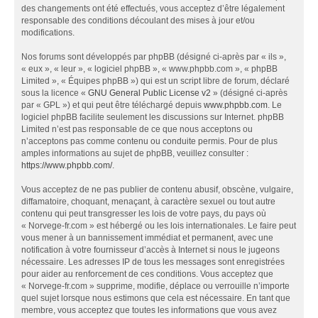
des changements ont été effectués, vous acceptez d’être légalement
responsable des conditions découlant des mises à jour et/ou
modifications.
Nos forums sont développés par phpBB (désigné ci-après par « ils »,
« eux », « leur », « logiciel phpBB », « www.phpbb.com », « phpBB
Limited », « Équipes phpBB ») qui est un script libre de forum, déclaré
sous la licence «
GNU General Public License v2
» (désigné ci-après
par « GPL ») et qui peut être téléchargé depuis
www.phpbb.com
. Le
logiciel phpBB facilite seulement les discussions sur Internet. phpBB
Limited n’est pas responsable de ce que nous acceptons ou
n’acceptons pas comme contenu ou conduite permis. Pour de plus
amples informations au sujet de phpBB, veuillez consulter :
https://www.phpbb.com/
.
Vous acceptez de ne pas publier de contenu abusif, obscène, vulgaire,
diffamatoire, choquant, menaçant, à caractère sexuel ou tout autre
contenu qui peut transgresser les lois de votre pays, du pays où
« Norvege-fr.com » est hébergé ou les lois internationales. Le faire peut
vous mener à un bannissement immédiat et permanent, avec une
notification à votre fournisseur d’accès à Internet si nous le jugeons
nécessaire. Les adresses IP de tous les messages sont enregistrées
pour aider au renforcement de ces conditions. Vous acceptez que
« Norvege-fr.com » supprime, modifie, déplace ou verrouille n’importe
quel sujet lorsque nous estimons que cela est nécessaire. En tant que
membre, vous acceptez que toutes les informations que vous avez