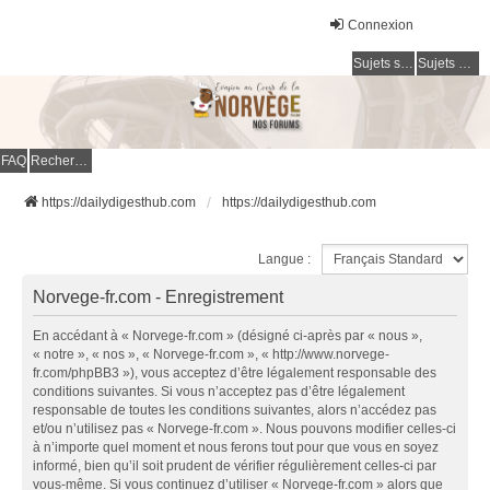
Connexion
Sujets sans réponse
Sujets actifs
FAQ
Rechercher
https://dailydigesthub.com
https://dailydigesthub.com
Langue :
Norvege-fr.com - Enregistrement
En accédant à « Norvege-fr.com » (désigné ci-après par « nous »,
« notre », « nos », « Norvege-fr.com », « http://www.norvege-
fr.com/phpBB3 »), vous acceptez d’être légalement responsable des
conditions suivantes. Si vous n’acceptez pas d’être légalement
responsable de toutes les conditions suivantes, alors n’accédez pas
et/ou n’utilisez pas « Norvege-fr.com ». Nous pouvons modifier celles-ci
à n’importe quel moment et nous ferons tout pour que vous en soyez
informé, bien qu’il soit prudent de vérifier régulièrement celles-ci par
vous-même. Si vous continuez d’utiliser « Norvege-fr.com » alors que