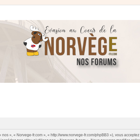
 « nos », « Norvege-fr.com », « http://www.norvege-fr.com/phpBB3 »), vous acceptez