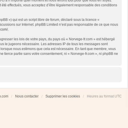
es-ci à n’importe quel moment et nous ferons tout pour que vous en soyez
nt été effectués, vous acceptez d’être légalement responsable des conditions
BB ») qui est un script libre de forum, déclaré sous la licence «
 discussions sur Internet. phpBB Limited n’est pas responsable de ce que nous
.com/
.
sgresser les lois de votre pays, du pays où « Norvege-fr.com » est hébergé
 nous le jugeons nécessaire. Les adresses IP de tous les messages sont
et lorsque nous estimons que cela est nécessaire. En tant que membre, vous
ne tierce partie sans votre consentement, ni « Norvege-fr.com », ni phpBB ne
ub.com
Nous contacter
Supprimer les cookies
Heures au format
UTC