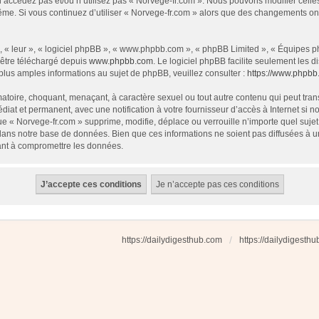
 n’accédez pas et/ou n’utilisez pas « Norvege-fr.com ». Nous pouvons modifier cell
s-même. Si vous continuez d’utiliser « Norvege-fr.com » alors que des changements o
 « leur », « logiciel phpBB », « www.phpbb.com », « phpBB Limited », « Équipes php
 être téléchargé depuis
www.phpbb.com
. Le logiciel phpBB facilite seulement les
us amples informations au sujet de phpBB, veuillez consulter :
https://www.phpbb
atoire, choquant, menaçant, à caractère sexuel ou tout autre contenu qui peut tran
diat et permanent, avec une notification à votre fournisseur d’accès à Internet si
e « Norvege-fr.com » supprime, modifie, déplace ou verrouille n’importe quel suj
dans notre base de données. Bien que ces informations ne soient pas diffusées à u
ant à compromettre les données.
https://dailydigesthub.com
https://dailydigesth