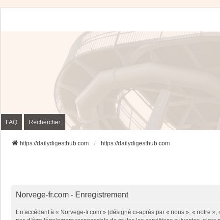
FAQ
Rechercher
https://dailydigesthub.com
https://dailydigesthub.com
Norvege-fr.com - Enregistrement
En accédant à « Norvege-fr.com » (désigné ci-après par « nous », « notre »,