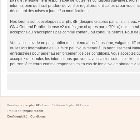
pas d’être légalement responsable de toutes les conditions suivantes, alors
informé, bien qu’il soit prudent de vérifier régulièrement celles-ci par vou
découlant des mises à jour et/ou modifications.
Nos forums sont développés par phpBB (désigné ci-après par « ils », « eux »,
GNU General Public License v2
» (désigné ci-après par « GPL ») et qui peut
acceptons ou n’acceptons pas comme contenu ou conduite permis. Pour de pl
Vous acceptez de ne pas publier de contenu abusif, obscène, vulgaire, diffam
ou les lois internationales. Le faire peut vous mener à un bannissement immé
enregistrées pour aider au renforcement de ces conditions. Vous acceptez qu
acceptez que toutes les informations que vous avez saisies soient stockées 
pourront être tenus comme responsables en cas de tentative de piratage vis
Développé par
phpBB
® Forum Software © phpBB Limited
Traduit par
phpBB-fr.com
Confidentialité
|
Conditions