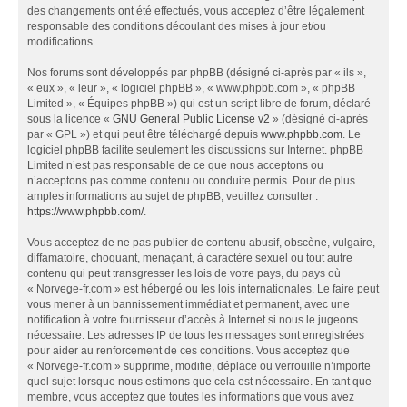
des changements ont été effectués, vous acceptez d’être légalement
responsable des conditions découlant des mises à jour et/ou
modifications.
Nos forums sont développés par phpBB (désigné ci-après par « ils »,
« eux », « leur », « logiciel phpBB », « www.phpbb.com », « phpBB
Limited », « Équipes phpBB ») qui est un script libre de forum, déclaré
sous la licence «
GNU General Public License v2
» (désigné ci-après
par « GPL ») et qui peut être téléchargé depuis
www.phpbb.com
. Le
logiciel phpBB facilite seulement les discussions sur Internet. phpBB
Limited n’est pas responsable de ce que nous acceptons ou
n’acceptons pas comme contenu ou conduite permis. Pour de plus
amples informations au sujet de phpBB, veuillez consulter :
https://www.phpbb.com/
.
Vous acceptez de ne pas publier de contenu abusif, obscène, vulgaire,
diffamatoire, choquant, menaçant, à caractère sexuel ou tout autre
contenu qui peut transgresser les lois de votre pays, du pays où
« Norvege-fr.com » est hébergé ou les lois internationales. Le faire peut
vous mener à un bannissement immédiat et permanent, avec une
notification à votre fournisseur d’accès à Internet si nous le jugeons
nécessaire. Les adresses IP de tous les messages sont enregistrées
pour aider au renforcement de ces conditions. Vous acceptez que
« Norvege-fr.com » supprime, modifie, déplace ou verrouille n’importe
quel sujet lorsque nous estimons que cela est nécessaire. En tant que
membre, vous acceptez que toutes les informations que vous avez