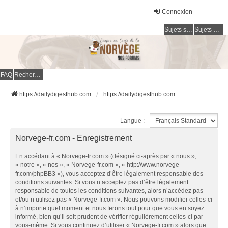
Connexion
Sujets sans réponse
Sujets actifs
FAQ
Rechercher
https://dailydigesthub.com
https://dailydigesthub.com
Langue :
Norvege-fr.com - Enregistrement
En accédant à « Norvege-fr.com » (désigné ci-après par « nous »,
« notre », « nos », « Norvege-fr.com », « http://www.norvege-
fr.com/phpBB3 »), vous acceptez d’être légalement responsable des
conditions suivantes. Si vous n’acceptez pas d’être légalement
responsable de toutes les conditions suivantes, alors n’accédez pas
et/ou n’utilisez pas « Norvege-fr.com ». Nous pouvons modifier celles-ci
à n’importe quel moment et nous ferons tout pour que vous en soyez
informé, bien qu’il soit prudent de vérifier régulièrement celles-ci par
vous-même. Si vous continuez d’utiliser « Norvege-fr.com » alors que