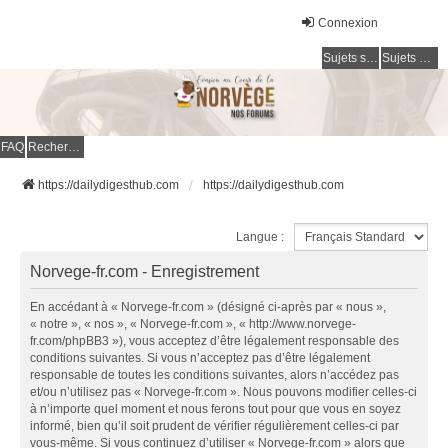
Connexion
Sujets sans réponse
Sujets actifs
FAQ
Rechercher
https://dailydigesthub.com
https://dailydigesthub.com
Langue :
Norvege-fr.com - Enregistrement
En accédant à « Norvege-fr.com » (désigné ci-après par « nous »,
« notre », « nos », « Norvege-fr.com », « http://www.norvege-
fr.com/phpBB3 »), vous acceptez d’être légalement responsable des
conditions suivantes. Si vous n’acceptez pas d’être légalement
responsable de toutes les conditions suivantes, alors n’accédez pas
et/ou n’utilisez pas « Norvege-fr.com ». Nous pouvons modifier celles-ci
à n’importe quel moment et nous ferons tout pour que vous en soyez
informé, bien qu’il soit prudent de vérifier régulièrement celles-ci par
vous-même. Si vous continuez d’utiliser « Norvege-fr.com » alors que