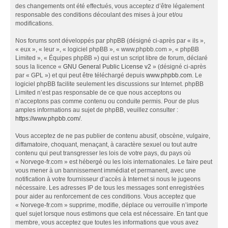
des changements ont été effectués, vous acceptez d’être légalement
responsable des conditions découlant des mises à jour et/ou
modifications.
Nos forums sont développés par phpBB (désigné ci-après par « ils »,
« eux », « leur », « logiciel phpBB », « www.phpbb.com », « phpBB
Limited », « Équipes phpBB ») qui est un script libre de forum, déclaré
sous la licence «
GNU General Public License v2
» (désigné ci-après
par « GPL ») et qui peut être téléchargé depuis
www.phpbb.com
. Le
logiciel phpBB facilite seulement les discussions sur Internet. phpBB
Limited n’est pas responsable de ce que nous acceptons ou
n’acceptons pas comme contenu ou conduite permis. Pour de plus
amples informations au sujet de phpBB, veuillez consulter :
https://www.phpbb.com/
.
Vous acceptez de ne pas publier de contenu abusif, obscène, vulgaire,
diffamatoire, choquant, menaçant, à caractère sexuel ou tout autre
contenu qui peut transgresser les lois de votre pays, du pays où
« Norvege-fr.com » est hébergé ou les lois internationales. Le faire peut
vous mener à un bannissement immédiat et permanent, avec une
notification à votre fournisseur d’accès à Internet si nous le jugeons
nécessaire. Les adresses IP de tous les messages sont enregistrées
pour aider au renforcement de ces conditions. Vous acceptez que
« Norvege-fr.com » supprime, modifie, déplace ou verrouille n’importe
quel sujet lorsque nous estimons que cela est nécessaire. En tant que
membre, vous acceptez que toutes les informations que vous avez