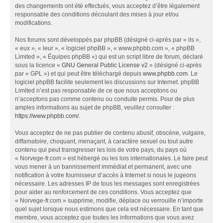
des changements ont été effectués, vous acceptez d’être légalement
responsable des conditions découlant des mises à jour et/ou
modifications.
Nos forums sont développés par phpBB (désigné ci-après par « ils »,
« eux », « leur », « logiciel phpBB », « www.phpbb.com », « phpBB
Limited », « Équipes phpBB ») qui est un script libre de forum, déclaré
sous la licence «
GNU General Public License v2
» (désigné ci-après
par « GPL ») et qui peut être téléchargé depuis
www.phpbb.com
. Le
logiciel phpBB facilite seulement les discussions sur Internet. phpBB
Limited n’est pas responsable de ce que nous acceptons ou
n’acceptons pas comme contenu ou conduite permis. Pour de plus
amples informations au sujet de phpBB, veuillez consulter :
https://www.phpbb.com/
.
Vous acceptez de ne pas publier de contenu abusif, obscène, vulgaire,
diffamatoire, choquant, menaçant, à caractère sexuel ou tout autre
contenu qui peut transgresser les lois de votre pays, du pays où
« Norvege-fr.com » est hébergé ou les lois internationales. Le faire peut
vous mener à un bannissement immédiat et permanent, avec une
notification à votre fournisseur d’accès à Internet si nous le jugeons
nécessaire. Les adresses IP de tous les messages sont enregistrées
pour aider au renforcement de ces conditions. Vous acceptez que
« Norvege-fr.com » supprime, modifie, déplace ou verrouille n’importe
quel sujet lorsque nous estimons que cela est nécessaire. En tant que
membre, vous acceptez que toutes les informations que vous avez