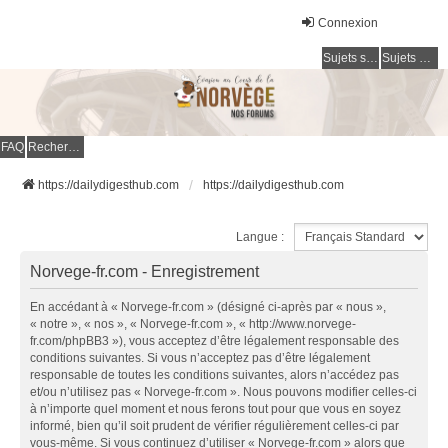
Connexion
Sujets sans réponse
Sujets actifs
FAQ
Rechercher
https://dailydigesthub.com
https://dailydigesthub.com
Langue :
Norvege-fr.com - Enregistrement
En accédant à « Norvege-fr.com » (désigné ci-après par « nous »,
« notre », « nos », « Norvege-fr.com », « http://www.norvege-
fr.com/phpBB3 »), vous acceptez d’être légalement responsable des
conditions suivantes. Si vous n’acceptez pas d’être légalement
responsable de toutes les conditions suivantes, alors n’accédez pas
et/ou n’utilisez pas « Norvege-fr.com ». Nous pouvons modifier celles-ci
à n’importe quel moment et nous ferons tout pour que vous en soyez
informé, bien qu’il soit prudent de vérifier régulièrement celles-ci par
vous-même. Si vous continuez d’utiliser « Norvege-fr.com » alors que