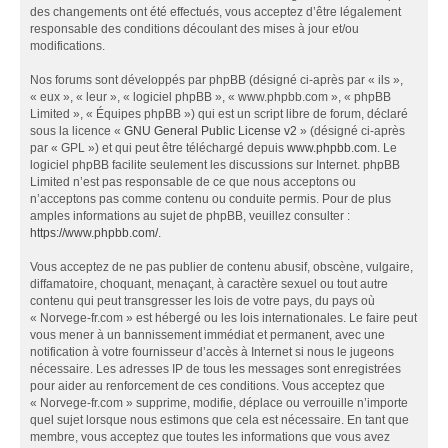
des changements ont été effectués, vous acceptez d’être légalement
responsable des conditions découlant des mises à jour et/ou
modifications.
Nos forums sont développés par phpBB (désigné ci-après par « ils »,
« eux », « leur », « logiciel phpBB », « www.phpbb.com », « phpBB
Limited », « Équipes phpBB ») qui est un script libre de forum, déclaré
sous la licence «
GNU General Public License v2
» (désigné ci-après
par « GPL ») et qui peut être téléchargé depuis
www.phpbb.com
. Le
logiciel phpBB facilite seulement les discussions sur Internet. phpBB
Limited n’est pas responsable de ce que nous acceptons ou
n’acceptons pas comme contenu ou conduite permis. Pour de plus
amples informations au sujet de phpBB, veuillez consulter :
https://www.phpbb.com/
.
Vous acceptez de ne pas publier de contenu abusif, obscène, vulgaire,
diffamatoire, choquant, menaçant, à caractère sexuel ou tout autre
contenu qui peut transgresser les lois de votre pays, du pays où
« Norvege-fr.com » est hébergé ou les lois internationales. Le faire peut
vous mener à un bannissement immédiat et permanent, avec une
notification à votre fournisseur d’accès à Internet si nous le jugeons
nécessaire. Les adresses IP de tous les messages sont enregistrées
pour aider au renforcement de ces conditions. Vous acceptez que
« Norvege-fr.com » supprime, modifie, déplace ou verrouille n’importe
quel sujet lorsque nous estimons que cela est nécessaire. En tant que
membre, vous acceptez que toutes les informations que vous avez