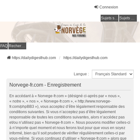
Connexion
Sujets sans réponse
Sujets actifs
FAQ
Rechercher
https://dailydigesthub.com
https://dailydigesthub.com
Langue :
Norvege-fr.com - Enregistrement
En accédant à « Norvege-fr.com » (désigné ci-après par « nous »,
« notre », « nos », « Norvege-fr.com », « http://www.norvege-
fr.com/phpBB3 »), vous acceptez d’être légalement responsable des
conditions suivantes. Si vous n’acceptez pas d’être légalement
responsable de toutes les conditions suivantes, alors n’accédez pas
et/ou n’utilisez pas « Norvege-fr.com ». Nous pouvons modifier celles-ci
à n’importe quel moment et nous ferons tout pour que vous en soyez
informé, bien qu’il soit prudent de vérifier régulièrement celles-ci par
vous-même. Si vous continuez d’utiliser « Norvege-fr.com » alors que