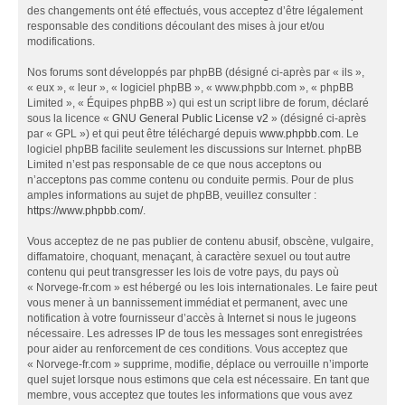
des changements ont été effectués, vous acceptez d’être légalement
responsable des conditions découlant des mises à jour et/ou
modifications.
Nos forums sont développés par phpBB (désigné ci-après par « ils »,
« eux », « leur », « logiciel phpBB », « www.phpbb.com », « phpBB
Limited », « Équipes phpBB ») qui est un script libre de forum, déclaré
sous la licence «
GNU General Public License v2
» (désigné ci-après
par « GPL ») et qui peut être téléchargé depuis
www.phpbb.com
. Le
logiciel phpBB facilite seulement les discussions sur Internet. phpBB
Limited n’est pas responsable de ce que nous acceptons ou
n’acceptons pas comme contenu ou conduite permis. Pour de plus
amples informations au sujet de phpBB, veuillez consulter :
https://www.phpbb.com/
.
Vous acceptez de ne pas publier de contenu abusif, obscène, vulgaire,
diffamatoire, choquant, menaçant, à caractère sexuel ou tout autre
contenu qui peut transgresser les lois de votre pays, du pays où
« Norvege-fr.com » est hébergé ou les lois internationales. Le faire peut
vous mener à un bannissement immédiat et permanent, avec une
notification à votre fournisseur d’accès à Internet si nous le jugeons
nécessaire. Les adresses IP de tous les messages sont enregistrées
pour aider au renforcement de ces conditions. Vous acceptez que
« Norvege-fr.com » supprime, modifie, déplace ou verrouille n’importe
quel sujet lorsque nous estimons que cela est nécessaire. En tant que
membre, vous acceptez que toutes les informations que vous avez