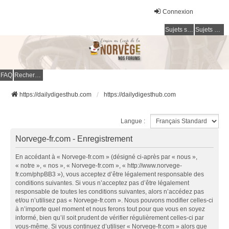
Connexion
Sujets sans réponse
Sujets actifs
FAQ
Rechercher
https://dailydigesthub.com
https://dailydigesthub.com
Langue :
Norvege-fr.com - Enregistrement
En accédant à « Norvege-fr.com » (désigné ci-après par « nous »,
« notre », « nos », « Norvege-fr.com », « http://www.norvege-
fr.com/phpBB3 »), vous acceptez d’être légalement responsable des
conditions suivantes. Si vous n’acceptez pas d’être légalement
responsable de toutes les conditions suivantes, alors n’accédez pas
et/ou n’utilisez pas « Norvege-fr.com ». Nous pouvons modifier celles-ci
à n’importe quel moment et nous ferons tout pour que vous en soyez
informé, bien qu’il soit prudent de vérifier régulièrement celles-ci par
vous-même. Si vous continuez d’utiliser « Norvege-fr.com » alors que