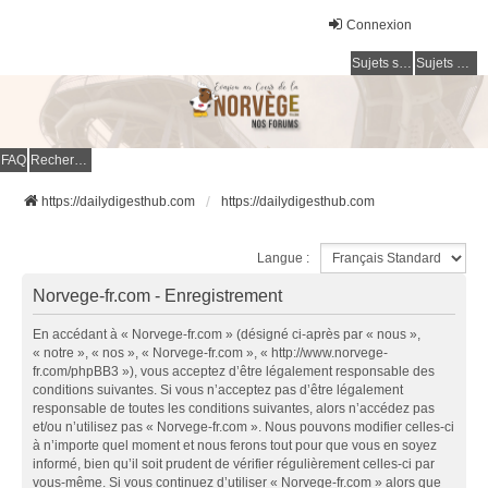
Connexion
Sujets sans réponse
Sujets actifs
FAQ
Rechercher
https://dailydigesthub.com
https://dailydigesthub.com
Langue :
Norvege-fr.com - Enregistrement
En accédant à « Norvege-fr.com » (désigné ci-après par « nous »,
« notre », « nos », « Norvege-fr.com », « http://www.norvege-
fr.com/phpBB3 »), vous acceptez d’être légalement responsable des
conditions suivantes. Si vous n’acceptez pas d’être légalement
responsable de toutes les conditions suivantes, alors n’accédez pas
et/ou n’utilisez pas « Norvege-fr.com ». Nous pouvons modifier celles-ci
à n’importe quel moment et nous ferons tout pour que vous en soyez
informé, bien qu’il soit prudent de vérifier régulièrement celles-ci par
vous-même. Si vous continuez d’utiliser « Norvege-fr.com » alors que