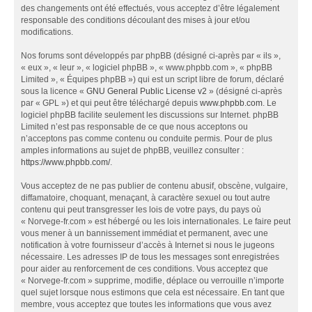
des changements ont été effectués, vous acceptez d’être légalement
responsable des conditions découlant des mises à jour et/ou
modifications.
Nos forums sont développés par phpBB (désigné ci-après par « ils »,
« eux », « leur », « logiciel phpBB », « www.phpbb.com », « phpBB
Limited », « Équipes phpBB ») qui est un script libre de forum, déclaré
sous la licence «
GNU General Public License v2
» (désigné ci-après
par « GPL ») et qui peut être téléchargé depuis
www.phpbb.com
. Le
logiciel phpBB facilite seulement les discussions sur Internet. phpBB
Limited n’est pas responsable de ce que nous acceptons ou
n’acceptons pas comme contenu ou conduite permis. Pour de plus
amples informations au sujet de phpBB, veuillez consulter :
https://www.phpbb.com/
.
Vous acceptez de ne pas publier de contenu abusif, obscène, vulgaire,
diffamatoire, choquant, menaçant, à caractère sexuel ou tout autre
contenu qui peut transgresser les lois de votre pays, du pays où
« Norvege-fr.com » est hébergé ou les lois internationales. Le faire peut
vous mener à un bannissement immédiat et permanent, avec une
notification à votre fournisseur d’accès à Internet si nous le jugeons
nécessaire. Les adresses IP de tous les messages sont enregistrées
pour aider au renforcement de ces conditions. Vous acceptez que
« Norvege-fr.com » supprime, modifie, déplace ou verrouille n’importe
quel sujet lorsque nous estimons que cela est nécessaire. En tant que
membre, vous acceptez que toutes les informations que vous avez