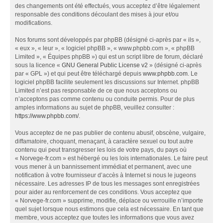
des changements ont été effectués, vous acceptez d’être légalement
responsable des conditions découlant des mises à jour et/ou
modifications.
Nos forums sont développés par phpBB (désigné ci-après par « ils »,
« eux », « leur », « logiciel phpBB », « www.phpbb.com », « phpBB
Limited », « Équipes phpBB ») qui est un script libre de forum, déclaré
sous la licence «
GNU General Public License v2
» (désigné ci-après
par « GPL ») et qui peut être téléchargé depuis
www.phpbb.com
. Le
logiciel phpBB facilite seulement les discussions sur Internet. phpBB
Limited n’est pas responsable de ce que nous acceptons ou
n’acceptons pas comme contenu ou conduite permis. Pour de plus
amples informations au sujet de phpBB, veuillez consulter :
https://www.phpbb.com/
.
Vous acceptez de ne pas publier de contenu abusif, obscène, vulgaire,
diffamatoire, choquant, menaçant, à caractère sexuel ou tout autre
contenu qui peut transgresser les lois de votre pays, du pays où
« Norvege-fr.com » est hébergé ou les lois internationales. Le faire peut
vous mener à un bannissement immédiat et permanent, avec une
notification à votre fournisseur d’accès à Internet si nous le jugeons
nécessaire. Les adresses IP de tous les messages sont enregistrées
pour aider au renforcement de ces conditions. Vous acceptez que
« Norvege-fr.com » supprime, modifie, déplace ou verrouille n’importe
quel sujet lorsque nous estimons que cela est nécessaire. En tant que
membre, vous acceptez que toutes les informations que vous avez