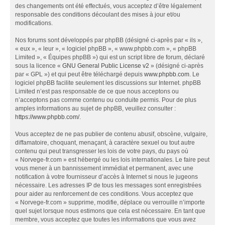
des changements ont été effectués, vous acceptez d’être légalement
responsable des conditions découlant des mises à jour et/ou
modifications.
Nos forums sont développés par phpBB (désigné ci-après par « ils »,
« eux », « leur », « logiciel phpBB », « www.phpbb.com », « phpBB
Limited », « Équipes phpBB ») qui est un script libre de forum, déclaré
sous la licence «
GNU General Public License v2
» (désigné ci-après
par « GPL ») et qui peut être téléchargé depuis
www.phpbb.com
. Le
logiciel phpBB facilite seulement les discussions sur Internet. phpBB
Limited n’est pas responsable de ce que nous acceptons ou
n’acceptons pas comme contenu ou conduite permis. Pour de plus
amples informations au sujet de phpBB, veuillez consulter :
https://www.phpbb.com/
.
Vous acceptez de ne pas publier de contenu abusif, obscène, vulgaire,
diffamatoire, choquant, menaçant, à caractère sexuel ou tout autre
contenu qui peut transgresser les lois de votre pays, du pays où
« Norvege-fr.com » est hébergé ou les lois internationales. Le faire peut
vous mener à un bannissement immédiat et permanent, avec une
notification à votre fournisseur d’accès à Internet si nous le jugeons
nécessaire. Les adresses IP de tous les messages sont enregistrées
pour aider au renforcement de ces conditions. Vous acceptez que
« Norvege-fr.com » supprime, modifie, déplace ou verrouille n’importe
quel sujet lorsque nous estimons que cela est nécessaire. En tant que
membre, vous acceptez que toutes les informations que vous avez