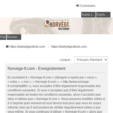
Connexion
Sujets sans réponse
Sujets actifs
FAQ
Rechercher
https://dailydigesthub.com
https://dailydigesthub.com
Langue :
Norvege-fr.com - Enregistrement
En accédant à « Norvege-fr.com » (désigné ci-après par « nous »,
« notre », « nos », « Norvege-fr.com », « http://www.norvege-
fr.com/phpBB3 »), vous acceptez d’être légalement responsable des
conditions suivantes. Si vous n’acceptez pas d’être légalement
responsable de toutes les conditions suivantes, alors n’accédez pas
et/ou n’utilisez pas « Norvege-fr.com ». Nous pouvons modifier celles-ci
à n’importe quel moment et nous ferons tout pour que vous en soyez
informé, bien qu’il soit prudent de vérifier régulièrement celles-ci par
vous-même. Si vous continuez d’utiliser « Norvege-fr.com » alors que