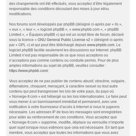
des changements ont été effectués, vous acceptez d’être légalement
responsable des conditions découlant des mises à jour et/ou
modifications.
Nos forums sont développés par phpBB (désigné ci-après par « ils »,
« eux », « leur », « logiciel phpBB », « www.phpbb.com », « phpBB
Limited », « Équipes phpBB ») qui est un script libre de forum, déclaré
sous la licence «
GNU General Public License v2
» (désigné ci-après
par « GPL ») et qui peut être téléchargé depuis
www.phpbb.com
. Le
logiciel phpBB facilite seulement les discussions sur Internet. phpBB
Limited n’est pas responsable de ce que nous acceptons ou
n’acceptons pas comme contenu ou conduite permis. Pour de plus
amples informations au sujet de phpBB, veuillez consulter :
https://www.phpbb.com/
.
Vous acceptez de ne pas publier de contenu abusif, obscène, vulgaire,
diffamatoire, choquant, menaçant, à caractère sexuel ou tout autre
contenu qui peut transgresser les lois de votre pays, du pays où
« Norvege-fr.com » est hébergé ou les lois internationales. Le faire peut
vous mener à un bannissement immédiat et permanent, avec une
notification à votre fournisseur d’accès à Internet si nous le jugeons
nécessaire. Les adresses IP de tous les messages sont enregistrées
pour aider au renforcement de ces conditions. Vous acceptez que
« Norvege-fr.com » supprime, modifie, déplace ou verrouille n’importe
quel sujet lorsque nous estimons que cela est nécessaire. En tant que
membre, vous acceptez que toutes les informations que vous avez