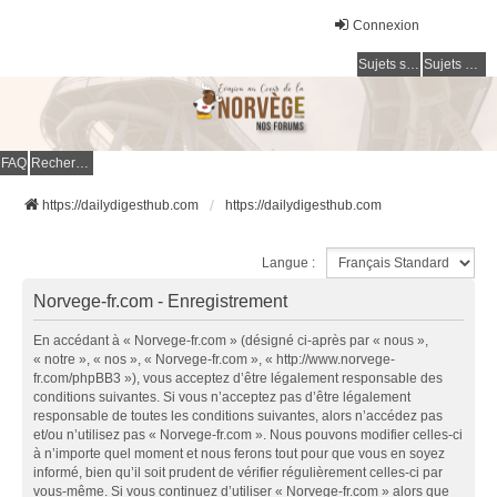
Connexion
Sujets sans réponse
Sujets actifs
FAQ
Rechercher
https://dailydigesthub.com
https://dailydigesthub.com
Langue :
Norvege-fr.com - Enregistrement
En accédant à « Norvege-fr.com » (désigné ci-après par « nous »,
« notre », « nos », « Norvege-fr.com », « http://www.norvege-
fr.com/phpBB3 »), vous acceptez d’être légalement responsable des
conditions suivantes. Si vous n’acceptez pas d’être légalement
responsable de toutes les conditions suivantes, alors n’accédez pas
et/ou n’utilisez pas « Norvege-fr.com ». Nous pouvons modifier celles-ci
à n’importe quel moment et nous ferons tout pour que vous en soyez
informé, bien qu’il soit prudent de vérifier régulièrement celles-ci par
vous-même. Si vous continuez d’utiliser « Norvege-fr.com » alors que