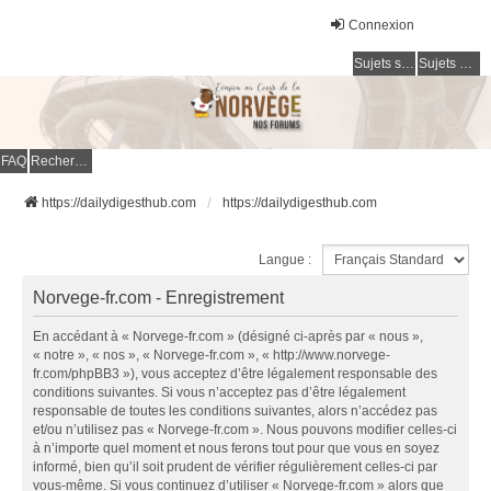
Connexion
Sujets sans réponse
Sujets actifs
FAQ
Rechercher
https://dailydigesthub.com
https://dailydigesthub.com
Langue :
Norvege-fr.com - Enregistrement
En accédant à « Norvege-fr.com » (désigné ci-après par « nous »,
« notre », « nos », « Norvege-fr.com », « http://www.norvege-
fr.com/phpBB3 »), vous acceptez d’être légalement responsable des
conditions suivantes. Si vous n’acceptez pas d’être légalement
responsable de toutes les conditions suivantes, alors n’accédez pas
et/ou n’utilisez pas « Norvege-fr.com ». Nous pouvons modifier celles-ci
à n’importe quel moment et nous ferons tout pour que vous en soyez
informé, bien qu’il soit prudent de vérifier régulièrement celles-ci par
vous-même. Si vous continuez d’utiliser « Norvege-fr.com » alors que