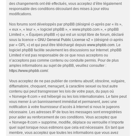
des changements ont été effectués, vous acceptez d’être légalement
responsable des conditions découlant des mises à jour et/ou
modifications.
Nos forums sont développés par phpBB (désigné ci-après par « ils »,
« eux », « leur », « logiciel phpBB », « www.phpbb.com », « phpBB
Limited », « Équipes phpBB ») qui est un script libre de forum, déclaré
sous la licence «
GNU General Public License v2
» (désigné ci-après
par « GPL ») et qui peut être téléchargé depuis
www.phpbb.com
. Le
logiciel phpBB facilite seulement les discussions sur Internet. phpBB
Limited n’est pas responsable de ce que nous acceptons ou
n’acceptons pas comme contenu ou conduite permis. Pour de plus
amples informations au sujet de phpBB, veuillez consulter :
https://www.phpbb.com/
.
Vous acceptez de ne pas publier de contenu abusif, obscène, vulgaire,
diffamatoire, choquant, menaçant, à caractère sexuel ou tout autre
contenu qui peut transgresser les lois de votre pays, du pays où
« Norvege-fr.com » est hébergé ou les lois internationales. Le faire peut
vous mener à un bannissement immédiat et permanent, avec une
notification à votre fournisseur d’accès à Internet si nous le jugeons
nécessaire. Les adresses IP de tous les messages sont enregistrées
pour aider au renforcement de ces conditions. Vous acceptez que
« Norvege-fr.com » supprime, modifie, déplace ou verrouille n’importe
quel sujet lorsque nous estimons que cela est nécessaire. En tant que
membre, vous acceptez que toutes les informations que vous avez