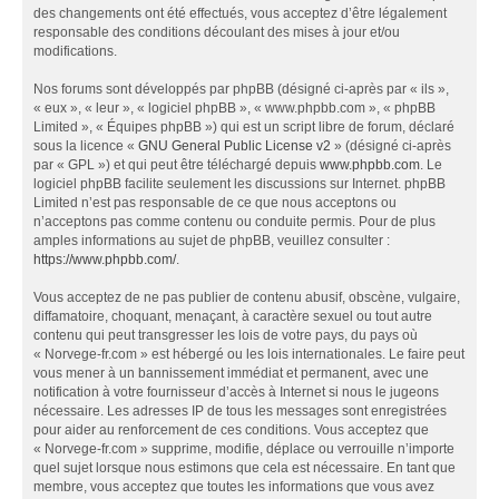
des changements ont été effectués, vous acceptez d’être légalement
responsable des conditions découlant des mises à jour et/ou
modifications.
Nos forums sont développés par phpBB (désigné ci-après par « ils »,
« eux », « leur », « logiciel phpBB », « www.phpbb.com », « phpBB
Limited », « Équipes phpBB ») qui est un script libre de forum, déclaré
sous la licence «
GNU General Public License v2
» (désigné ci-après
par « GPL ») et qui peut être téléchargé depuis
www.phpbb.com
. Le
logiciel phpBB facilite seulement les discussions sur Internet. phpBB
Limited n’est pas responsable de ce que nous acceptons ou
n’acceptons pas comme contenu ou conduite permis. Pour de plus
amples informations au sujet de phpBB, veuillez consulter :
https://www.phpbb.com/
.
Vous acceptez de ne pas publier de contenu abusif, obscène, vulgaire,
diffamatoire, choquant, menaçant, à caractère sexuel ou tout autre
contenu qui peut transgresser les lois de votre pays, du pays où
« Norvege-fr.com » est hébergé ou les lois internationales. Le faire peut
vous mener à un bannissement immédiat et permanent, avec une
notification à votre fournisseur d’accès à Internet si nous le jugeons
nécessaire. Les adresses IP de tous les messages sont enregistrées
pour aider au renforcement de ces conditions. Vous acceptez que
« Norvege-fr.com » supprime, modifie, déplace ou verrouille n’importe
quel sujet lorsque nous estimons que cela est nécessaire. En tant que
membre, vous acceptez que toutes les informations que vous avez