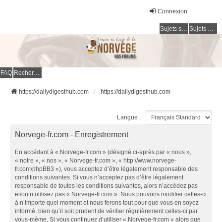
Connexion
Sujets sans réponse
Sujets actifs
FAQ
Rechercher
https://dailydigesthub.com
https://dailydigesthub.com
Langue :
Norvege-fr.com - Enregistrement
En accédant à « Norvege-fr.com » (désigné ci-après par « nous »,
« notre », « nos », « Norvege-fr.com », « http://www.norvege-
fr.com/phpBB3 »), vous acceptez d’être légalement responsable des
conditions suivantes. Si vous n’acceptez pas d’être légalement
responsable de toutes les conditions suivantes, alors n’accédez pas
et/ou n’utilisez pas « Norvege-fr.com ». Nous pouvons modifier celles-ci
à n’importe quel moment et nous ferons tout pour que vous en soyez
informé, bien qu’il soit prudent de vérifier régulièrement celles-ci par
vous-même. Si vous continuez d’utiliser « Norvege-fr.com » alors que