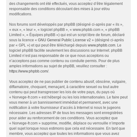
des changements ont été effectués, vous acceptez d’être légalement
responsable des conditions découlant des mises à jour et/ou
modifications.
Nos forums sont développés par phpBB (désigné ci-après par « ils »,
« eux », « leur », « logiciel phpBB », « www.phpbb.com », « phpBB
Limited », « Équipes phpBB ») qui est un script libre de forum, déclaré
sous la licence «
GNU General Public License v2
» (désigné ci-après
par « GPL ») et qui peut être téléchargé depuis
www.phpbb.com
. Le
logiciel phpBB facilite seulement les discussions sur Internet. phpBB
Limited n’est pas responsable de ce que nous acceptons ou
n’acceptons pas comme contenu ou conduite permis. Pour de plus
amples informations au sujet de phpBB, veuillez consulter :
https://www.phpbb.com/
.
Vous acceptez de ne pas publier de contenu abusif, obscène, vulgaire,
diffamatoire, choquant, menaçant, à caractère sexuel ou tout autre
contenu qui peut transgresser les lois de votre pays, du pays où
« Norvege-fr.com » est hébergé ou les lois internationales. Le faire peut
vous mener à un bannissement immédiat et permanent, avec une
notification à votre fournisseur d’accès à Internet si nous le jugeons
nécessaire. Les adresses IP de tous les messages sont enregistrées
pour aider au renforcement de ces conditions. Vous acceptez que
« Norvege-fr.com » supprime, modifie, déplace ou verrouille n’importe
quel sujet lorsque nous estimons que cela est nécessaire. En tant que
membre, vous acceptez que toutes les informations que vous avez