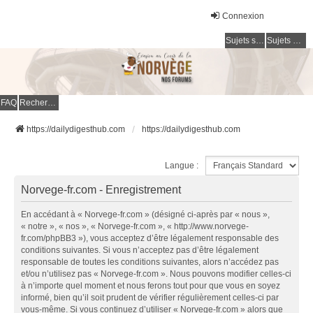
Connexion
Sujets sans réponse
Sujets actifs
FAQ
Rechercher
https://dailydigesthub.com
https://dailydigesthub.com
Langue :
Norvege-fr.com - Enregistrement
En accédant à « Norvege-fr.com » (désigné ci-après par « nous »,
« notre », « nos », « Norvege-fr.com », « http://www.norvege-
fr.com/phpBB3 »), vous acceptez d’être légalement responsable des
conditions suivantes. Si vous n’acceptez pas d’être légalement
responsable de toutes les conditions suivantes, alors n’accédez pas
et/ou n’utilisez pas « Norvege-fr.com ». Nous pouvons modifier celles-ci
à n’importe quel moment et nous ferons tout pour que vous en soyez
informé, bien qu’il soit prudent de vérifier régulièrement celles-ci par
vous-même. Si vous continuez d’utiliser « Norvege-fr.com » alors que