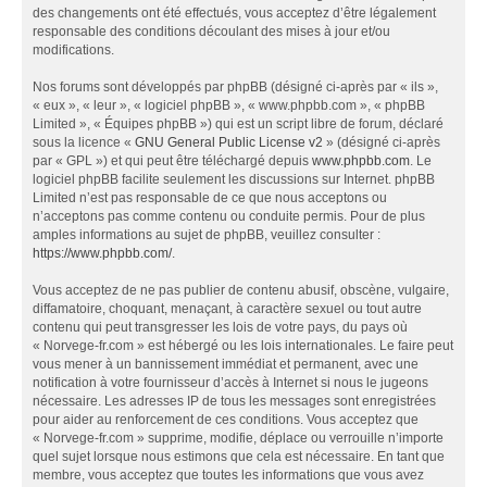
des changements ont été effectués, vous acceptez d’être légalement
responsable des conditions découlant des mises à jour et/ou
modifications.
Nos forums sont développés par phpBB (désigné ci-après par « ils »,
« eux », « leur », « logiciel phpBB », « www.phpbb.com », « phpBB
Limited », « Équipes phpBB ») qui est un script libre de forum, déclaré
sous la licence «
GNU General Public License v2
» (désigné ci-après
par « GPL ») et qui peut être téléchargé depuis
www.phpbb.com
. Le
logiciel phpBB facilite seulement les discussions sur Internet. phpBB
Limited n’est pas responsable de ce que nous acceptons ou
n’acceptons pas comme contenu ou conduite permis. Pour de plus
amples informations au sujet de phpBB, veuillez consulter :
https://www.phpbb.com/
.
Vous acceptez de ne pas publier de contenu abusif, obscène, vulgaire,
diffamatoire, choquant, menaçant, à caractère sexuel ou tout autre
contenu qui peut transgresser les lois de votre pays, du pays où
« Norvege-fr.com » est hébergé ou les lois internationales. Le faire peut
vous mener à un bannissement immédiat et permanent, avec une
notification à votre fournisseur d’accès à Internet si nous le jugeons
nécessaire. Les adresses IP de tous les messages sont enregistrées
pour aider au renforcement de ces conditions. Vous acceptez que
« Norvege-fr.com » supprime, modifie, déplace ou verrouille n’importe
quel sujet lorsque nous estimons que cela est nécessaire. En tant que
membre, vous acceptez que toutes les informations que vous avez