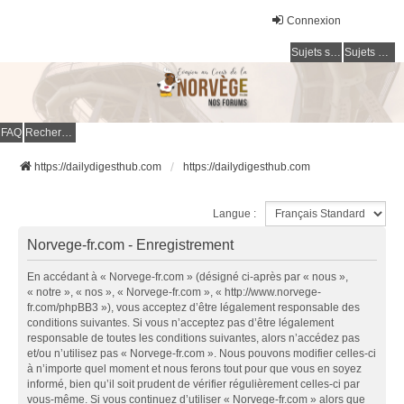
Connexion
Sujets sans réponse
Sujets actifs
FAQ
Rechercher
https://dailydigesthub.com
https://dailydigesthub.com
Langue :
Norvege-fr.com - Enregistrement
En accédant à « Norvege-fr.com » (désigné ci-après par « nous »,
« notre », « nos », « Norvege-fr.com », « http://www.norvege-
fr.com/phpBB3 »), vous acceptez d’être légalement responsable des
conditions suivantes. Si vous n’acceptez pas d’être légalement
responsable de toutes les conditions suivantes, alors n’accédez pas
et/ou n’utilisez pas « Norvege-fr.com ». Nous pouvons modifier celles-ci
à n’importe quel moment et nous ferons tout pour que vous en soyez
informé, bien qu’il soit prudent de vérifier régulièrement celles-ci par
vous-même. Si vous continuez d’utiliser « Norvege-fr.com » alors que