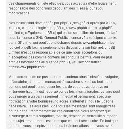
des changements ont été effectués, vous acceptez d’être légalement
responsable des conditions découlant des mises à jour et/ou
modifications.
Nos forums sont développés par phpBB (désigné ci-après par « ils »,
« eux », « leur », « logiciel phpBB », « www.phpbb.com », « phpBB
Limited », « Équipes phpBB ») qui est un script libre de forum, déclaré
sous la licence «
GNU General Public License v2
» (désigné ci-après
par « GPL ») et qui peut être téléchargé depuis
www.phpbb.com
. Le
logiciel phpBB facilite seulement les discussions sur Internet. phpBB
Limited n’est pas responsable de ce que nous acceptons ou
n’acceptons pas comme contenu ou conduite permis. Pour de plus
amples informations au sujet de phpBB, veuillez consulter :
https://www.phpbb.com/
.
Vous acceptez de ne pas publier de contenu abusif, obscène, vulgaire,
diffamatoire, choquant, menaçant, à caractère sexuel ou tout autre
contenu qui peut transgresser les lois de votre pays, du pays où
« Norvege-fr.com » est hébergé ou les lois internationales. Le faire peut
vous mener à un bannissement immédiat et permanent, avec une
notification à votre fournisseur d’accès à Internet si nous le jugeons
nécessaire. Les adresses IP de tous les messages sont enregistrées
pour aider au renforcement de ces conditions. Vous acceptez que
« Norvege-fr.com » supprime, modifie, déplace ou verrouille n’importe
quel sujet lorsque nous estimons que cela est nécessaire. En tant que
membre, vous acceptez que toutes les informations que vous avez