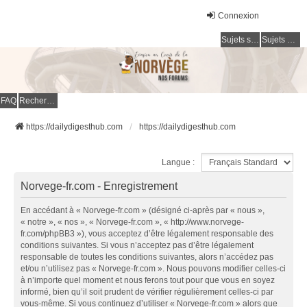
Connexion
Sujets sans réponse
Sujets actifs
FAQ
Rechercher
https://dailydigesthub.com
https://dailydigesthub.com
Langue :
Norvege-fr.com - Enregistrement
En accédant à « Norvege-fr.com » (désigné ci-après par « nous »,
« notre », « nos », « Norvege-fr.com », « http://www.norvege-
fr.com/phpBB3 »), vous acceptez d’être légalement responsable des
conditions suivantes. Si vous n’acceptez pas d’être légalement
responsable de toutes les conditions suivantes, alors n’accédez pas
et/ou n’utilisez pas « Norvege-fr.com ». Nous pouvons modifier celles-ci
à n’importe quel moment et nous ferons tout pour que vous en soyez
informé, bien qu’il soit prudent de vérifier régulièrement celles-ci par
vous-même. Si vous continuez d’utiliser « Norvege-fr.com » alors que