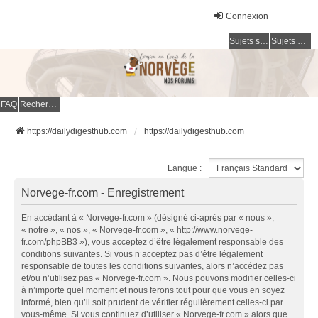
Connexion
Sujets sans réponse
Sujets actifs
FAQ
Rechercher
https://dailydigesthub.com
https://dailydigesthub.com
Langue :
Norvege-fr.com - Enregistrement
En accédant à « Norvege-fr.com » (désigné ci-après par « nous »,
« notre », « nos », « Norvege-fr.com », « http://www.norvege-
fr.com/phpBB3 »), vous acceptez d’être légalement responsable des
conditions suivantes. Si vous n’acceptez pas d’être légalement
responsable de toutes les conditions suivantes, alors n’accédez pas
et/ou n’utilisez pas « Norvege-fr.com ». Nous pouvons modifier celles-ci
à n’importe quel moment et nous ferons tout pour que vous en soyez
informé, bien qu’il soit prudent de vérifier régulièrement celles-ci par
vous-même. Si vous continuez d’utiliser « Norvege-fr.com » alors que