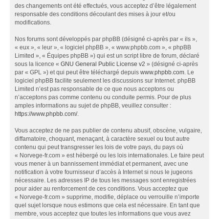
des changements ont été effectués, vous acceptez d’être légalement
responsable des conditions découlant des mises à jour et/ou
modifications.
Nos forums sont développés par phpBB (désigné ci-après par « ils »,
« eux », « leur », « logiciel phpBB », « www.phpbb.com », « phpBB
Limited », « Équipes phpBB ») qui est un script libre de forum, déclaré
sous la licence «
GNU General Public License v2
» (désigné ci-après
par « GPL ») et qui peut être téléchargé depuis
www.phpbb.com
. Le
logiciel phpBB facilite seulement les discussions sur Internet. phpBB
Limited n’est pas responsable de ce que nous acceptons ou
n’acceptons pas comme contenu ou conduite permis. Pour de plus
amples informations au sujet de phpBB, veuillez consulter :
https://www.phpbb.com/
.
Vous acceptez de ne pas publier de contenu abusif, obscène, vulgaire,
diffamatoire, choquant, menaçant, à caractère sexuel ou tout autre
contenu qui peut transgresser les lois de votre pays, du pays où
« Norvege-fr.com » est hébergé ou les lois internationales. Le faire peut
vous mener à un bannissement immédiat et permanent, avec une
notification à votre fournisseur d’accès à Internet si nous le jugeons
nécessaire. Les adresses IP de tous les messages sont enregistrées
pour aider au renforcement de ces conditions. Vous acceptez que
« Norvege-fr.com » supprime, modifie, déplace ou verrouille n’importe
quel sujet lorsque nous estimons que cela est nécessaire. En tant que
membre, vous acceptez que toutes les informations que vous avez