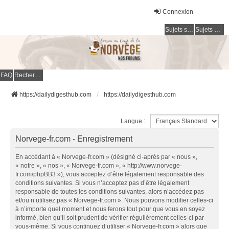
Connexion
Sujets sans réponse
Sujets actifs
FAQ
Rechercher
https://dailydigesthub.com
https://dailydigesthub.com
Langue :
Norvege-fr.com - Enregistrement
En accédant à « Norvege-fr.com » (désigné ci-après par « nous »,
« notre », « nos », « Norvege-fr.com », « http://www.norvege-
fr.com/phpBB3 »), vous acceptez d’être légalement responsable des
conditions suivantes. Si vous n’acceptez pas d’être légalement
responsable de toutes les conditions suivantes, alors n’accédez pas
et/ou n’utilisez pas « Norvege-fr.com ». Nous pouvons modifier celles-ci
à n’importe quel moment et nous ferons tout pour que vous en soyez
informé, bien qu’il soit prudent de vérifier régulièrement celles-ci par
vous-même. Si vous continuez d’utiliser « Norvege-fr.com » alors que