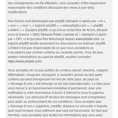
des changements ont été effectués, vous acceptez d’être légalement
responsable des conditions découlant des mises à jour et/ou
modifications.
Nos forums sont développés par phpBB (désigné ci-après par « ils »,
« eux », « leur », « logiciel phpBB », « www.phpbb.com », « phpBB
Limited », « Équipes phpBB ») qui est un script libre de forum, déclaré
sous la licence «
GNU General Public License v2
» (désigné ci-après
par « GPL ») et qui peut être téléchargé depuis
www.phpbb.com
. Le
logiciel phpBB facilite seulement les discussions sur Internet. phpBB
Limited n’est pas responsable de ce que nous acceptons ou
n’acceptons pas comme contenu ou conduite permis. Pour de plus
amples informations au sujet de phpBB, veuillez consulter :
https://www.phpbb.com/
.
Vous acceptez de ne pas publier de contenu abusif, obscène, vulgaire,
diffamatoire, choquant, menaçant, à caractère sexuel ou tout autre
contenu qui peut transgresser les lois de votre pays, du pays où
« Norvege-fr.com » est hébergé ou les lois internationales. Le faire peut
vous mener à un bannissement immédiat et permanent, avec une
notification à votre fournisseur d’accès à Internet si nous le jugeons
nécessaire. Les adresses IP de tous les messages sont enregistrées
pour aider au renforcement de ces conditions. Vous acceptez que
« Norvege-fr.com » supprime, modifie, déplace ou verrouille n’importe
quel sujet lorsque nous estimons que cela est nécessaire. En tant que
membre, vous acceptez que toutes les informations que vous avez