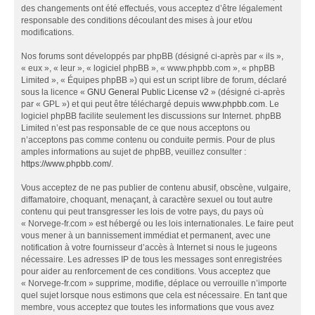
des changements ont été effectués, vous acceptez d’être légalement
responsable des conditions découlant des mises à jour et/ou
modifications.
Nos forums sont développés par phpBB (désigné ci-après par « ils »,
« eux », « leur », « logiciel phpBB », « www.phpbb.com », « phpBB
Limited », « Équipes phpBB ») qui est un script libre de forum, déclaré
sous la licence «
GNU General Public License v2
» (désigné ci-après
par « GPL ») et qui peut être téléchargé depuis
www.phpbb.com
. Le
logiciel phpBB facilite seulement les discussions sur Internet. phpBB
Limited n’est pas responsable de ce que nous acceptons ou
n’acceptons pas comme contenu ou conduite permis. Pour de plus
amples informations au sujet de phpBB, veuillez consulter :
https://www.phpbb.com/
.
Vous acceptez de ne pas publier de contenu abusif, obscène, vulgaire,
diffamatoire, choquant, menaçant, à caractère sexuel ou tout autre
contenu qui peut transgresser les lois de votre pays, du pays où
« Norvege-fr.com » est hébergé ou les lois internationales. Le faire peut
vous mener à un bannissement immédiat et permanent, avec une
notification à votre fournisseur d’accès à Internet si nous le jugeons
nécessaire. Les adresses IP de tous les messages sont enregistrées
pour aider au renforcement de ces conditions. Vous acceptez que
« Norvege-fr.com » supprime, modifie, déplace ou verrouille n’importe
quel sujet lorsque nous estimons que cela est nécessaire. En tant que
membre, vous acceptez que toutes les informations que vous avez