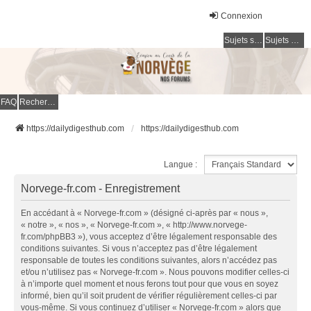
Connexion
Sujets sans réponse
Sujets actifs
FAQ
Rechercher
https://dailydigesthub.com
https://dailydigesthub.com
Langue :
Norvege-fr.com - Enregistrement
En accédant à « Norvege-fr.com » (désigné ci-après par « nous »,
« notre », « nos », « Norvege-fr.com », « http://www.norvege-
fr.com/phpBB3 »), vous acceptez d’être légalement responsable des
conditions suivantes. Si vous n’acceptez pas d’être légalement
responsable de toutes les conditions suivantes, alors n’accédez pas
et/ou n’utilisez pas « Norvege-fr.com ». Nous pouvons modifier celles-ci
à n’importe quel moment et nous ferons tout pour que vous en soyez
informé, bien qu’il soit prudent de vérifier régulièrement celles-ci par
vous-même. Si vous continuez d’utiliser « Norvege-fr.com » alors que