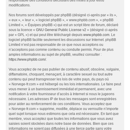
responsable des conditions découlant des mises à jour et/ou
modifications.
Nos forums sont développés par phpBB (désigné ci-après par « ils »,
« eux », « leur », « logiciel phpBB », « www.phpbb.com », « phpBB
Limited », « Équipes phpBB ») qui est un script libre de forum, déclaré
sous la licence «
GNU General Public License v2
» (désigné ci-après
par « GPL ») et qui peut être téléchargé depuis
www.phpbb.com
. Le
logiciel phpBB facilite seulement les discussions sur Internet. phpBB
Limited n’est pas responsable de ce que nous acceptons ou
n’acceptons pas comme contenu ou conduite permis. Pour de plus
amples informations au sujet de phpBB, veuillez consulter :
https://www.phpbb.com/
.
Vous acceptez de ne pas publier de contenu abusif, obscène, vulgaire,
diffamatoire, choquant, menaçant, à caractère sexuel ou tout autre
contenu qui peut transgresser les lois de votre pays, du pays où
« Norvege-fr.com » est hébergé ou les lois internationales. Le faire peut
vous mener à un bannissement immédiat et permanent, avec une
notification à votre fournisseur d’accès à Internet si nous le jugeons
nécessaire. Les adresses IP de tous les messages sont enregistrées
pour aider au renforcement de ces conditions. Vous acceptez que
« Norvege-fr.com » supprime, modifie, déplace ou verrouille n’importe
quel sujet lorsque nous estimons que cela est nécessaire. En tant que
membre, vous acceptez que toutes les informations que vous avez
saisies soient stockées dans notre base de données. Bien que ces
informations ne soient pas diffusées à une tierce partie sans votre