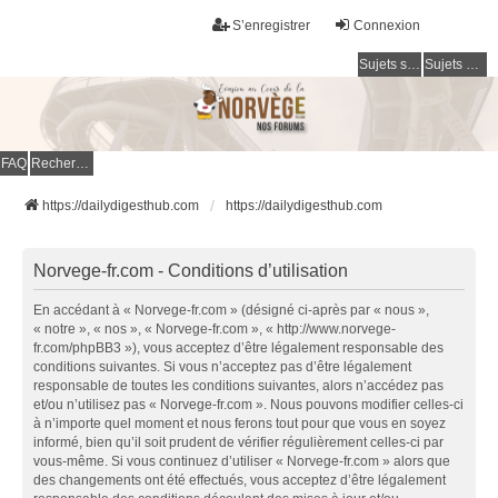
S’enregistrer
Connexion
Sujets sans réponse
Sujets actifs
FAQ
Rechercher
https://dailydigesthub.com
https://dailydigesthub.com
Norvege-fr.com - Conditions d’utilisation
En accédant à « Norvege-fr.com » (désigné ci-après par « nous »,
« notre », « nos », « Norvege-fr.com », « http://www.norvege-
fr.com/phpBB3 »), vous acceptez d’être légalement responsable des
conditions suivantes. Si vous n’acceptez pas d’être légalement
responsable de toutes les conditions suivantes, alors n’accédez pas
et/ou n’utilisez pas « Norvege-fr.com ». Nous pouvons modifier celles-ci
à n’importe quel moment et nous ferons tout pour que vous en soyez
informé, bien qu’il soit prudent de vérifier régulièrement celles-ci par
vous-même. Si vous continuez d’utiliser « Norvege-fr.com » alors que
des changements ont été effectués, vous acceptez d’être légalement