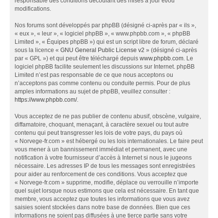
responsable des conditions découlant des mises à jour et/ou
modifications.
Nos forums sont développés par phpBB (désigné ci-après par « ils »,
« eux », « leur », « logiciel phpBB », « www.phpbb.com », « phpBB
Limited », « Équipes phpBB ») qui est un script libre de forum, déclaré
sous la licence «
GNU General Public License v2
» (désigné ci-après
par « GPL ») et qui peut être téléchargé depuis
www.phpbb.com
. Le
logiciel phpBB facilite seulement les discussions sur Internet. phpBB
Limited n’est pas responsable de ce que nous acceptons ou
n’acceptons pas comme contenu ou conduite permis. Pour de plus
amples informations au sujet de phpBB, veuillez consulter :
https://www.phpbb.com/
.
Vous acceptez de ne pas publier de contenu abusif, obscène, vulgaire,
diffamatoire, choquant, menaçant, à caractère sexuel ou tout autre
contenu qui peut transgresser les lois de votre pays, du pays où
« Norvege-fr.com » est hébergé ou les lois internationales. Le faire peut
vous mener à un bannissement immédiat et permanent, avec une
notification à votre fournisseur d’accès à Internet si nous le jugeons
nécessaire. Les adresses IP de tous les messages sont enregistrées
pour aider au renforcement de ces conditions. Vous acceptez que
« Norvege-fr.com » supprime, modifie, déplace ou verrouille n’importe
quel sujet lorsque nous estimons que cela est nécessaire. En tant que
membre, vous acceptez que toutes les informations que vous avez
saisies soient stockées dans notre base de données. Bien que ces
informations ne soient pas diffusées à une tierce partie sans votre