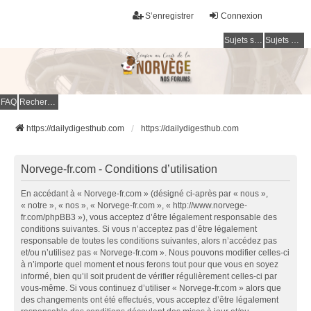
S’enregistrer
Connexion
Sujets sans réponse
Sujets actifs
FAQ
Rechercher
https://dailydigesthub.com
https://dailydigesthub.com
Norvege-fr.com - Conditions d’utilisation
En accédant à « Norvege-fr.com » (désigné ci-après par « nous »,
« notre », « nos », « Norvege-fr.com », « http://www.norvege-
fr.com/phpBB3 »), vous acceptez d’être légalement responsable des
conditions suivantes. Si vous n’acceptez pas d’être légalement
responsable de toutes les conditions suivantes, alors n’accédez pas
et/ou n’utilisez pas « Norvege-fr.com ». Nous pouvons modifier celles-ci
à n’importe quel moment et nous ferons tout pour que vous en soyez
informé, bien qu’il soit prudent de vérifier régulièrement celles-ci par
vous-même. Si vous continuez d’utiliser « Norvege-fr.com » alors que
des changements ont été effectués, vous acceptez d’être légalement