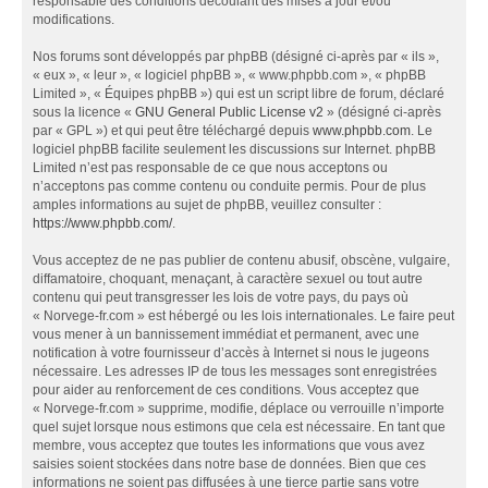
responsable des conditions découlant des mises à jour et/ou
modifications.
Nos forums sont développés par phpBB (désigné ci-après par « ils »,
« eux », « leur », « logiciel phpBB », « www.phpbb.com », « phpBB
Limited », « Équipes phpBB ») qui est un script libre de forum, déclaré
sous la licence «
GNU General Public License v2
» (désigné ci-après
par « GPL ») et qui peut être téléchargé depuis
www.phpbb.com
. Le
logiciel phpBB facilite seulement les discussions sur Internet. phpBB
Limited n’est pas responsable de ce que nous acceptons ou
n’acceptons pas comme contenu ou conduite permis. Pour de plus
amples informations au sujet de phpBB, veuillez consulter :
https://www.phpbb.com/
.
Vous acceptez de ne pas publier de contenu abusif, obscène, vulgaire,
diffamatoire, choquant, menaçant, à caractère sexuel ou tout autre
contenu qui peut transgresser les lois de votre pays, du pays où
« Norvege-fr.com » est hébergé ou les lois internationales. Le faire peut
vous mener à un bannissement immédiat et permanent, avec une
notification à votre fournisseur d’accès à Internet si nous le jugeons
nécessaire. Les adresses IP de tous les messages sont enregistrées
pour aider au renforcement de ces conditions. Vous acceptez que
« Norvege-fr.com » supprime, modifie, déplace ou verrouille n’importe
quel sujet lorsque nous estimons que cela est nécessaire. En tant que
membre, vous acceptez que toutes les informations que vous avez
saisies soient stockées dans notre base de données. Bien que ces
informations ne soient pas diffusées à une tierce partie sans votre