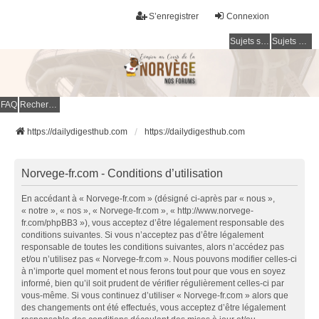
S’enregistrer
Connexion
Sujets sans réponse
Sujets actifs
FAQ
Rechercher
https://dailydigesthub.com
https://dailydigesthub.com
Norvege-fr.com - Conditions d’utilisation
En accédant à « Norvege-fr.com » (désigné ci-après par « nous »,
« notre », « nos », « Norvege-fr.com », « http://www.norvege-
fr.com/phpBB3 »), vous acceptez d’être légalement responsable des
conditions suivantes. Si vous n’acceptez pas d’être légalement
responsable de toutes les conditions suivantes, alors n’accédez pas
et/ou n’utilisez pas « Norvege-fr.com ». Nous pouvons modifier celles-ci
à n’importe quel moment et nous ferons tout pour que vous en soyez
informé, bien qu’il soit prudent de vérifier régulièrement celles-ci par
vous-même. Si vous continuez d’utiliser « Norvege-fr.com » alors que
des changements ont été effectués, vous acceptez d’être légalement