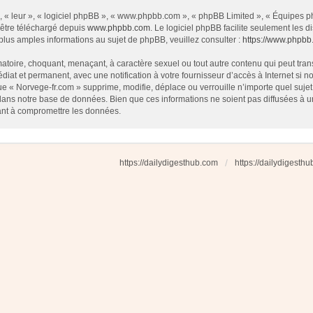
 « leur », « logiciel phpBB », « www.phpbb.com », « phpBB Limited », « Équipes php
 être téléchargé depuis
www.phpbb.com
. Le logiciel phpBB facilite seulement les
us amples informations au sujet de phpBB, veuillez consulter :
https://www.phpbb
atoire, choquant, menaçant, à caractère sexuel ou tout autre contenu qui peut tran
diat et permanent, avec une notification à votre fournisseur d’accès à Internet si
e « Norvege-fr.com » supprime, modifie, déplace ou verrouille n’importe quel suj
dans notre base de données. Bien que ces informations ne soient pas diffusées à u
ant à compromettre les données.
https://dailydigesthub.com
https://dailydigesth