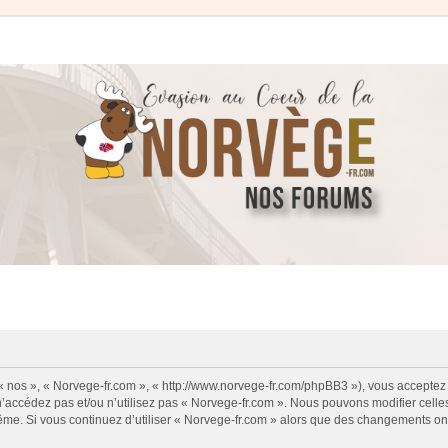
 « nos », « Norvege-fr.com », « http://www.norvege-fr.com/phpBB3 »), vous acceptez
 n’accédez pas et/ou n’utilisez pas « Norvege-fr.com ». Nous pouvons modifier cell
s-même. Si vous continuez d’utiliser « Norvege-fr.com » alors que des changements o