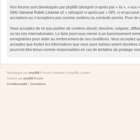
Nos forums sont développés par phpBB (désigné ci-après par « ils », « eux »,
GNU General Public License v2
» (désigné ci-après par « GPL ») et qui peut
acceptons ou n’acceptons pas comme contenu ou conduite permis. Pour de pl
Vous acceptez de ne pas publier de contenu abusif, obscène, vulgaire, diffam
ou les lois internationales. Le faire peut vous mener à un bannissement immé
enregistrées pour aider au renforcement de ces conditions. Vous acceptez qu
acceptez que toutes les informations que vous avez saisies soient stockées 
pourront être tenus comme responsables en cas de tentative de piratage vis
Développé par
phpBB
® Forum Software © phpBB Limited
Traduit par
phpBB-fr.com
Confidentialité
|
Conditions