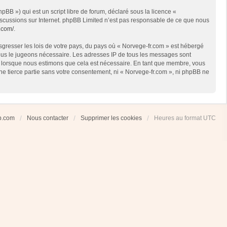
BB ») qui est un script libre de forum, déclaré sous la licence «
 discussions sur Internet. phpBB Limited n’est pas responsable de ce que nous
.com/
.
sgresser les lois de votre pays, du pays où « Norvege-fr.com » est hébergé
 nous le jugeons nécessaire. Les adresses IP de tous les messages sont
et lorsque nous estimons que cela est nécessaire. En tant que membre, vous
ne tierce partie sans votre consentement, ni « Norvege-fr.com », ni phpBB ne
ub.com
Nous contacter
Supprimer les cookies
Heures au format
UTC