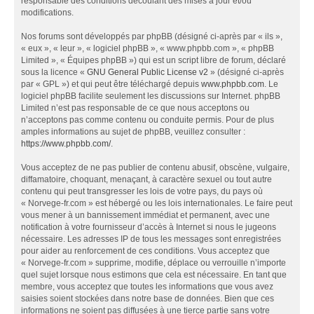
responsable des conditions découlant des mises à jour et/ou
modifications.
Nos forums sont développés par phpBB (désigné ci-après par « ils »,
« eux », « leur », « logiciel phpBB », « www.phpbb.com », « phpBB
Limited », « Équipes phpBB ») qui est un script libre de forum, déclaré
sous la licence «
GNU General Public License v2
» (désigné ci-après
par « GPL ») et qui peut être téléchargé depuis
www.phpbb.com
. Le
logiciel phpBB facilite seulement les discussions sur Internet. phpBB
Limited n’est pas responsable de ce que nous acceptons ou
n’acceptons pas comme contenu ou conduite permis. Pour de plus
amples informations au sujet de phpBB, veuillez consulter :
https://www.phpbb.com/
.
Vous acceptez de ne pas publier de contenu abusif, obscène, vulgaire,
diffamatoire, choquant, menaçant, à caractère sexuel ou tout autre
contenu qui peut transgresser les lois de votre pays, du pays où
« Norvege-fr.com » est hébergé ou les lois internationales. Le faire peut
vous mener à un bannissement immédiat et permanent, avec une
notification à votre fournisseur d’accès à Internet si nous le jugeons
nécessaire. Les adresses IP de tous les messages sont enregistrées
pour aider au renforcement de ces conditions. Vous acceptez que
« Norvege-fr.com » supprime, modifie, déplace ou verrouille n’importe
quel sujet lorsque nous estimons que cela est nécessaire. En tant que
membre, vous acceptez que toutes les informations que vous avez
saisies soient stockées dans notre base de données. Bien que ces
informations ne soient pas diffusées à une tierce partie sans votre