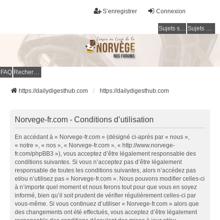
S’enregistrer
Connexion
Sujets sans réponse
Sujets actifs
FAQ
Rechercher
https://dailydigesthub.com
https://dailydigesthub.com
Norvege-fr.com - Conditions d’utilisation
En accédant à « Norvege-fr.com » (désigné ci-après par « nous »,
« notre », « nos », « Norvege-fr.com », « http://www.norvege-
fr.com/phpBB3 »), vous acceptez d’être légalement responsable des
conditions suivantes. Si vous n’acceptez pas d’être légalement
responsable de toutes les conditions suivantes, alors n’accédez pas
et/ou n’utilisez pas « Norvege-fr.com ». Nous pouvons modifier celles-ci
à n’importe quel moment et nous ferons tout pour que vous en soyez
informé, bien qu’il soit prudent de vérifier régulièrement celles-ci par
vous-même. Si vous continuez d’utiliser « Norvege-fr.com » alors que
des changements ont été effectués, vous acceptez d’être légalement