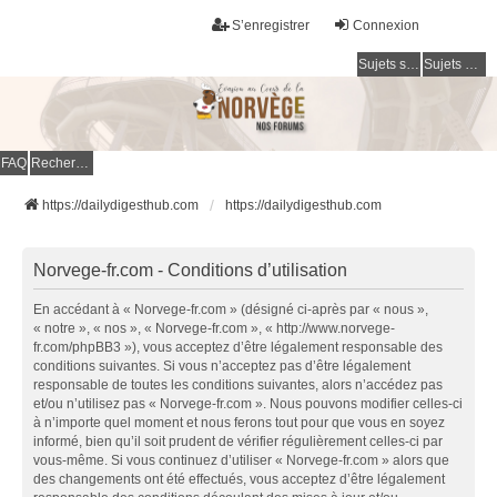
S’enregistrer
Connexion
Sujets sans réponse
Sujets actifs
FAQ
Rechercher
https://dailydigesthub.com
https://dailydigesthub.com
Norvege-fr.com - Conditions d’utilisation
En accédant à « Norvege-fr.com » (désigné ci-après par « nous »,
« notre », « nos », « Norvege-fr.com », « http://www.norvege-
fr.com/phpBB3 »), vous acceptez d’être légalement responsable des
conditions suivantes. Si vous n’acceptez pas d’être légalement
responsable de toutes les conditions suivantes, alors n’accédez pas
et/ou n’utilisez pas « Norvege-fr.com ». Nous pouvons modifier celles-ci
à n’importe quel moment et nous ferons tout pour que vous en soyez
informé, bien qu’il soit prudent de vérifier régulièrement celles-ci par
vous-même. Si vous continuez d’utiliser « Norvege-fr.com » alors que
des changements ont été effectués, vous acceptez d’être légalement