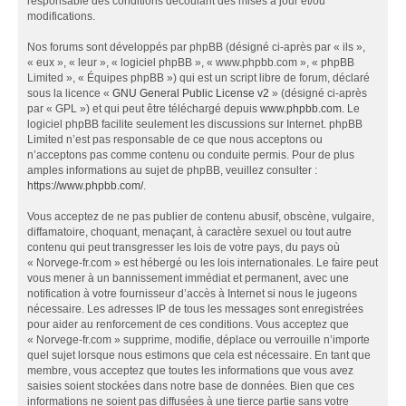
responsable des conditions découlant des mises à jour et/ou
modifications.
Nos forums sont développés par phpBB (désigné ci-après par « ils »,
« eux », « leur », « logiciel phpBB », « www.phpbb.com », « phpBB
Limited », « Équipes phpBB ») qui est un script libre de forum, déclaré
sous la licence «
GNU General Public License v2
» (désigné ci-après
par « GPL ») et qui peut être téléchargé depuis
www.phpbb.com
. Le
logiciel phpBB facilite seulement les discussions sur Internet. phpBB
Limited n’est pas responsable de ce que nous acceptons ou
n’acceptons pas comme contenu ou conduite permis. Pour de plus
amples informations au sujet de phpBB, veuillez consulter :
https://www.phpbb.com/
.
Vous acceptez de ne pas publier de contenu abusif, obscène, vulgaire,
diffamatoire, choquant, menaçant, à caractère sexuel ou tout autre
contenu qui peut transgresser les lois de votre pays, du pays où
« Norvege-fr.com » est hébergé ou les lois internationales. Le faire peut
vous mener à un bannissement immédiat et permanent, avec une
notification à votre fournisseur d’accès à Internet si nous le jugeons
nécessaire. Les adresses IP de tous les messages sont enregistrées
pour aider au renforcement de ces conditions. Vous acceptez que
« Norvege-fr.com » supprime, modifie, déplace ou verrouille n’importe
quel sujet lorsque nous estimons que cela est nécessaire. En tant que
membre, vous acceptez que toutes les informations que vous avez
saisies soient stockées dans notre base de données. Bien que ces
informations ne soient pas diffusées à une tierce partie sans votre