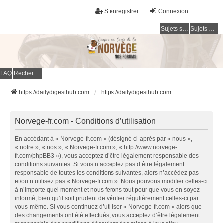
S’enregistrer
Connexion
Sujets sans réponse
Sujets actifs
FAQ
Rechercher
https://dailydigesthub.com
https://dailydigesthub.com
Norvege-fr.com - Conditions d’utilisation
En accédant à « Norvege-fr.com » (désigné ci-après par « nous »,
« notre », « nos », « Norvege-fr.com », « http://www.norvege-
fr.com/phpBB3 »), vous acceptez d’être légalement responsable des
conditions suivantes. Si vous n’acceptez pas d’être légalement
responsable de toutes les conditions suivantes, alors n’accédez pas
et/ou n’utilisez pas « Norvege-fr.com ». Nous pouvons modifier celles-ci
à n’importe quel moment et nous ferons tout pour que vous en soyez
informé, bien qu’il soit prudent de vérifier régulièrement celles-ci par
vous-même. Si vous continuez d’utiliser « Norvege-fr.com » alors que
des changements ont été effectués, vous acceptez d’être légalement