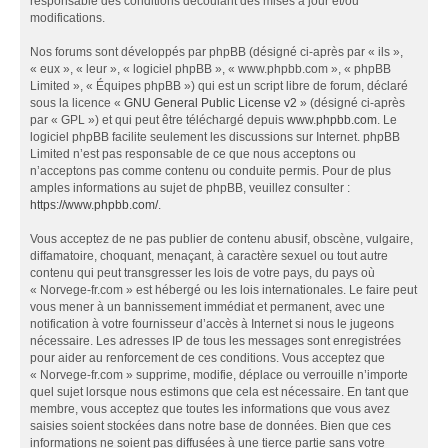
responsable des conditions découlant des mises à jour et/ou
modifications.
Nos forums sont développés par phpBB (désigné ci-après par « ils »,
« eux », « leur », « logiciel phpBB », « www.phpbb.com », « phpBB
Limited », « Équipes phpBB ») qui est un script libre de forum, déclaré
sous la licence «
GNU General Public License v2
» (désigné ci-après
par « GPL ») et qui peut être téléchargé depuis
www.phpbb.com
. Le
logiciel phpBB facilite seulement les discussions sur Internet. phpBB
Limited n’est pas responsable de ce que nous acceptons ou
n’acceptons pas comme contenu ou conduite permis. Pour de plus
amples informations au sujet de phpBB, veuillez consulter :
https://www.phpbb.com/
.
Vous acceptez de ne pas publier de contenu abusif, obscène, vulgaire,
diffamatoire, choquant, menaçant, à caractère sexuel ou tout autre
contenu qui peut transgresser les lois de votre pays, du pays où
« Norvege-fr.com » est hébergé ou les lois internationales. Le faire peut
vous mener à un bannissement immédiat et permanent, avec une
notification à votre fournisseur d’accès à Internet si nous le jugeons
nécessaire. Les adresses IP de tous les messages sont enregistrées
pour aider au renforcement de ces conditions. Vous acceptez que
« Norvege-fr.com » supprime, modifie, déplace ou verrouille n’importe
quel sujet lorsque nous estimons que cela est nécessaire. En tant que
membre, vous acceptez que toutes les informations que vous avez
saisies soient stockées dans notre base de données. Bien que ces
informations ne soient pas diffusées à une tierce partie sans votre