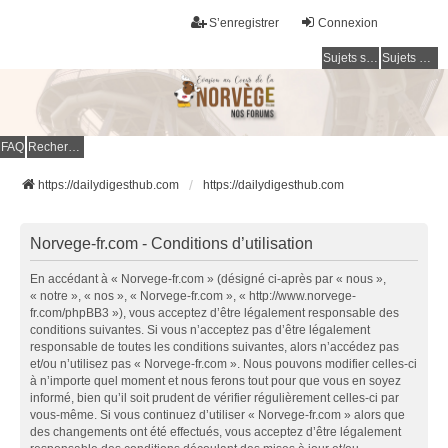
S’enregistrer
Connexion
Sujets sans réponse
Sujets actifs
FAQ
Rechercher
https://dailydigesthub.com
https://dailydigesthub.com
Norvege-fr.com - Conditions d’utilisation
En accédant à « Norvege-fr.com » (désigné ci-après par « nous »,
« notre », « nos », « Norvege-fr.com », « http://www.norvege-
fr.com/phpBB3 »), vous acceptez d’être légalement responsable des
conditions suivantes. Si vous n’acceptez pas d’être légalement
responsable de toutes les conditions suivantes, alors n’accédez pas
et/ou n’utilisez pas « Norvege-fr.com ». Nous pouvons modifier celles-ci
à n’importe quel moment et nous ferons tout pour que vous en soyez
informé, bien qu’il soit prudent de vérifier régulièrement celles-ci par
vous-même. Si vous continuez d’utiliser « Norvege-fr.com » alors que
des changements ont été effectués, vous acceptez d’être légalement