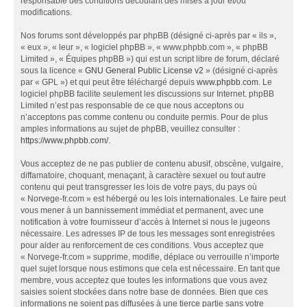
responsable des conditions découlant des mises à jour et/ou
modifications.
Nos forums sont développés par phpBB (désigné ci-après par « ils »,
« eux », « leur », « logiciel phpBB », « www.phpbb.com », « phpBB
Limited », « Équipes phpBB ») qui est un script libre de forum, déclaré
sous la licence «
GNU General Public License v2
» (désigné ci-après
par « GPL ») et qui peut être téléchargé depuis
www.phpbb.com
. Le
logiciel phpBB facilite seulement les discussions sur Internet. phpBB
Limited n’est pas responsable de ce que nous acceptons ou
n’acceptons pas comme contenu ou conduite permis. Pour de plus
amples informations au sujet de phpBB, veuillez consulter :
https://www.phpbb.com/
.
Vous acceptez de ne pas publier de contenu abusif, obscène, vulgaire,
diffamatoire, choquant, menaçant, à caractère sexuel ou tout autre
contenu qui peut transgresser les lois de votre pays, du pays où
« Norvege-fr.com » est hébergé ou les lois internationales. Le faire peut
vous mener à un bannissement immédiat et permanent, avec une
notification à votre fournisseur d’accès à Internet si nous le jugeons
nécessaire. Les adresses IP de tous les messages sont enregistrées
pour aider au renforcement de ces conditions. Vous acceptez que
« Norvege-fr.com » supprime, modifie, déplace ou verrouille n’importe
quel sujet lorsque nous estimons que cela est nécessaire. En tant que
membre, vous acceptez que toutes les informations que vous avez
saisies soient stockées dans notre base de données. Bien que ces
informations ne soient pas diffusées à une tierce partie sans votre