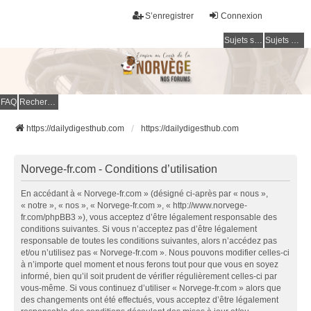
S’enregistrer
Connexion
Sujets sans réponse
Sujets actifs
FAQ
Rechercher
https://dailydigesthub.com
https://dailydigesthub.com
Norvege-fr.com - Conditions d’utilisation
En accédant à « Norvege-fr.com » (désigné ci-après par « nous »,
« notre », « nos », « Norvege-fr.com », « http://www.norvege-
fr.com/phpBB3 »), vous acceptez d’être légalement responsable des
conditions suivantes. Si vous n’acceptez pas d’être légalement
responsable de toutes les conditions suivantes, alors n’accédez pas
et/ou n’utilisez pas « Norvege-fr.com ». Nous pouvons modifier celles-ci
à n’importe quel moment et nous ferons tout pour que vous en soyez
informé, bien qu’il soit prudent de vérifier régulièrement celles-ci par
vous-même. Si vous continuez d’utiliser « Norvege-fr.com » alors que
des changements ont été effectués, vous acceptez d’être légalement