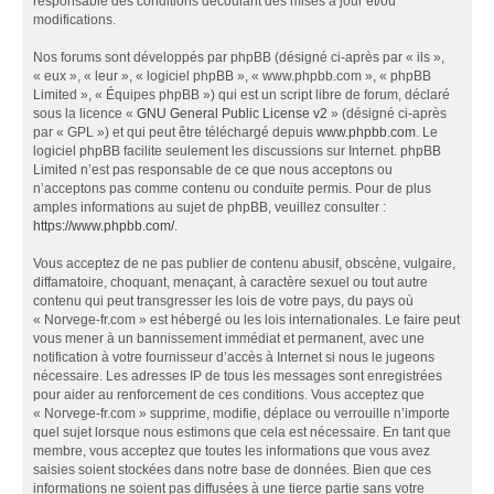
responsable des conditions découlant des mises à jour et/ou
modifications.
Nos forums sont développés par phpBB (désigné ci-après par « ils »,
« eux », « leur », « logiciel phpBB », « www.phpbb.com », « phpBB
Limited », « Équipes phpBB ») qui est un script libre de forum, déclaré
sous la licence «
GNU General Public License v2
» (désigné ci-après
par « GPL ») et qui peut être téléchargé depuis
www.phpbb.com
. Le
logiciel phpBB facilite seulement les discussions sur Internet. phpBB
Limited n’est pas responsable de ce que nous acceptons ou
n’acceptons pas comme contenu ou conduite permis. Pour de plus
amples informations au sujet de phpBB, veuillez consulter :
https://www.phpbb.com/
.
Vous acceptez de ne pas publier de contenu abusif, obscène, vulgaire,
diffamatoire, choquant, menaçant, à caractère sexuel ou tout autre
contenu qui peut transgresser les lois de votre pays, du pays où
« Norvege-fr.com » est hébergé ou les lois internationales. Le faire peut
vous mener à un bannissement immédiat et permanent, avec une
notification à votre fournisseur d’accès à Internet si nous le jugeons
nécessaire. Les adresses IP de tous les messages sont enregistrées
pour aider au renforcement de ces conditions. Vous acceptez que
« Norvege-fr.com » supprime, modifie, déplace ou verrouille n’importe
quel sujet lorsque nous estimons que cela est nécessaire. En tant que
membre, vous acceptez que toutes les informations que vous avez
saisies soient stockées dans notre base de données. Bien que ces
informations ne soient pas diffusées à une tierce partie sans votre