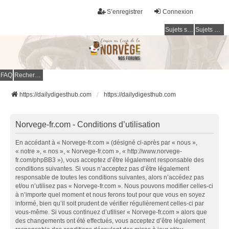
S’enregistrer
Connexion
Sujets sans réponse
Sujets actifs
FAQ
Rechercher
https://dailydigesthub.com
https://dailydigesthub.com
Norvege-fr.com - Conditions d’utilisation
En accédant à « Norvege-fr.com » (désigné ci-après par « nous »,
« notre », « nos », « Norvege-fr.com », « http://www.norvege-
fr.com/phpBB3 »), vous acceptez d’être légalement responsable des
conditions suivantes. Si vous n’acceptez pas d’être légalement
responsable de toutes les conditions suivantes, alors n’accédez pas
et/ou n’utilisez pas « Norvege-fr.com ». Nous pouvons modifier celles-ci
à n’importe quel moment et nous ferons tout pour que vous en soyez
informé, bien qu’il soit prudent de vérifier régulièrement celles-ci par
vous-même. Si vous continuez d’utiliser « Norvege-fr.com » alors que
des changements ont été effectués, vous acceptez d’être légalement