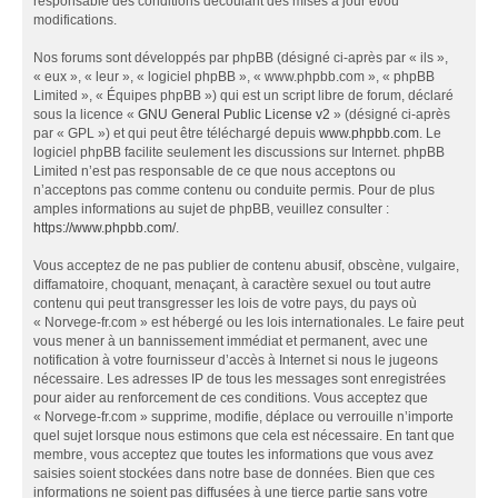
responsable des conditions découlant des mises à jour et/ou
modifications.
Nos forums sont développés par phpBB (désigné ci-après par « ils »,
« eux », « leur », « logiciel phpBB », « www.phpbb.com », « phpBB
Limited », « Équipes phpBB ») qui est un script libre de forum, déclaré
sous la licence «
GNU General Public License v2
» (désigné ci-après
par « GPL ») et qui peut être téléchargé depuis
www.phpbb.com
. Le
logiciel phpBB facilite seulement les discussions sur Internet. phpBB
Limited n’est pas responsable de ce que nous acceptons ou
n’acceptons pas comme contenu ou conduite permis. Pour de plus
amples informations au sujet de phpBB, veuillez consulter :
https://www.phpbb.com/
.
Vous acceptez de ne pas publier de contenu abusif, obscène, vulgaire,
diffamatoire, choquant, menaçant, à caractère sexuel ou tout autre
contenu qui peut transgresser les lois de votre pays, du pays où
« Norvege-fr.com » est hébergé ou les lois internationales. Le faire peut
vous mener à un bannissement immédiat et permanent, avec une
notification à votre fournisseur d’accès à Internet si nous le jugeons
nécessaire. Les adresses IP de tous les messages sont enregistrées
pour aider au renforcement de ces conditions. Vous acceptez que
« Norvege-fr.com » supprime, modifie, déplace ou verrouille n’importe
quel sujet lorsque nous estimons que cela est nécessaire. En tant que
membre, vous acceptez que toutes les informations que vous avez
saisies soient stockées dans notre base de données. Bien que ces
informations ne soient pas diffusées à une tierce partie sans votre