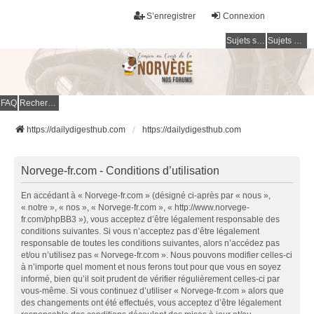
S’enregistrer
Connexion
Sujets sans réponse
Sujets actifs
FAQ
Rechercher
https://dailydigesthub.com
https://dailydigesthub.com
Norvege-fr.com - Conditions d’utilisation
En accédant à « Norvege-fr.com » (désigné ci-après par « nous »,
« notre », « nos », « Norvege-fr.com », « http://www.norvege-
fr.com/phpBB3 »), vous acceptez d’être légalement responsable des
conditions suivantes. Si vous n’acceptez pas d’être légalement
responsable de toutes les conditions suivantes, alors n’accédez pas
et/ou n’utilisez pas « Norvege-fr.com ». Nous pouvons modifier celles-ci
à n’importe quel moment et nous ferons tout pour que vous en soyez
informé, bien qu’il soit prudent de vérifier régulièrement celles-ci par
vous-même. Si vous continuez d’utiliser « Norvege-fr.com » alors que
des changements ont été effectués, vous acceptez d’être légalement