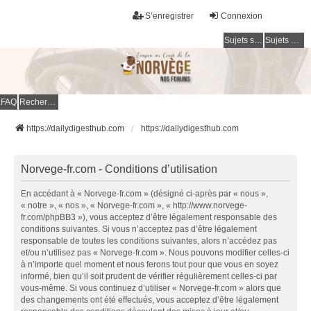
S’enregistrer
Connexion
Sujets sans réponse
Sujets actifs
FAQ
Rechercher
https://dailydigesthub.com
https://dailydigesthub.com
Norvege-fr.com - Conditions d’utilisation
En accédant à « Norvege-fr.com » (désigné ci-après par « nous »,
« notre », « nos », « Norvege-fr.com », « http://www.norvege-
fr.com/phpBB3 »), vous acceptez d’être légalement responsable des
conditions suivantes. Si vous n’acceptez pas d’être légalement
responsable de toutes les conditions suivantes, alors n’accédez pas
et/ou n’utilisez pas « Norvege-fr.com ». Nous pouvons modifier celles-ci
à n’importe quel moment et nous ferons tout pour que vous en soyez
informé, bien qu’il soit prudent de vérifier régulièrement celles-ci par
vous-même. Si vous continuez d’utiliser « Norvege-fr.com » alors que
des changements ont été effectués, vous acceptez d’être légalement