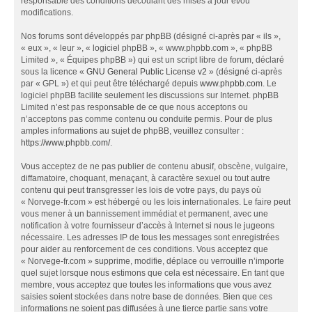
responsable des conditions découlant des mises à jour et/ou
modifications.
Nos forums sont développés par phpBB (désigné ci-après par « ils »,
« eux », « leur », « logiciel phpBB », « www.phpbb.com », « phpBB
Limited », « Équipes phpBB ») qui est un script libre de forum, déclaré
sous la licence «
GNU General Public License v2
» (désigné ci-après
par « GPL ») et qui peut être téléchargé depuis
www.phpbb.com
. Le
logiciel phpBB facilite seulement les discussions sur Internet. phpBB
Limited n’est pas responsable de ce que nous acceptons ou
n’acceptons pas comme contenu ou conduite permis. Pour de plus
amples informations au sujet de phpBB, veuillez consulter :
https://www.phpbb.com/
.
Vous acceptez de ne pas publier de contenu abusif, obscène, vulgaire,
diffamatoire, choquant, menaçant, à caractère sexuel ou tout autre
contenu qui peut transgresser les lois de votre pays, du pays où
« Norvege-fr.com » est hébergé ou les lois internationales. Le faire peut
vous mener à un bannissement immédiat et permanent, avec une
notification à votre fournisseur d’accès à Internet si nous le jugeons
nécessaire. Les adresses IP de tous les messages sont enregistrées
pour aider au renforcement de ces conditions. Vous acceptez que
« Norvege-fr.com » supprime, modifie, déplace ou verrouille n’importe
quel sujet lorsque nous estimons que cela est nécessaire. En tant que
membre, vous acceptez que toutes les informations que vous avez
saisies soient stockées dans notre base de données. Bien que ces
informations ne soient pas diffusées à une tierce partie sans votre