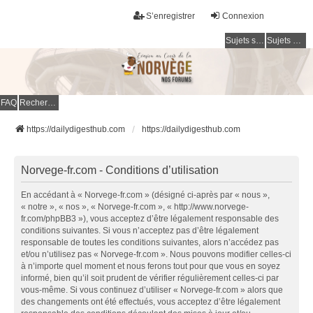
S’enregistrer
Connexion
Sujets sans réponse
Sujets actifs
FAQ
Rechercher
https://dailydigesthub.com
https://dailydigesthub.com
Norvege-fr.com - Conditions d’utilisation
En accédant à « Norvege-fr.com » (désigné ci-après par « nous »,
« notre », « nos », « Norvege-fr.com », « http://www.norvege-
fr.com/phpBB3 »), vous acceptez d’être légalement responsable des
conditions suivantes. Si vous n’acceptez pas d’être légalement
responsable de toutes les conditions suivantes, alors n’accédez pas
et/ou n’utilisez pas « Norvege-fr.com ». Nous pouvons modifier celles-ci
à n’importe quel moment et nous ferons tout pour que vous en soyez
informé, bien qu’il soit prudent de vérifier régulièrement celles-ci par
vous-même. Si vous continuez d’utiliser « Norvege-fr.com » alors que
des changements ont été effectués, vous acceptez d’être légalement