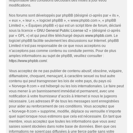
responsable des conditions découlant des mises à jour et/ou
modifications.
Nos forums sont développés par phpBB (désigné ci-après par « ils »,
« eux », « leur », « logiciel phpBB », « www.phpbb.com », « phpBB
Limited », « Équipes phpBB ») qui est un script libre de forum, déclaré
sous la licence «
GNU General Public License v2
» (désigné ci-après
par « GPL ») et qui peut être téléchargé depuis
www.phpbb.com
. Le
logiciel phpBB facilite seulement les discussions sur Internet. phpBB
Limited n’est pas responsable de ce que nous acceptons ou
n’acceptons pas comme contenu ou conduite permis. Pour de plus
amples informations au sujet de phpBB, veuillez consulter :
https://www.phpbb.com/
.
Vous acceptez de ne pas publier de contenu abusif, obscène, vulgaire,
diffamatoire, choquant, menaçant, à caractère sexuel ou tout autre
contenu qui peut transgresser les lois de votre pays, du pays où
« Norvege-fr.com » est hébergé ou les lois internationales. Le faire peut
vous mener à un bannissement immédiat et permanent, avec une
notification à votre fournisseur d’accès à Internet si nous le jugeons
nécessaire. Les adresses IP de tous les messages sont enregistrées
pour aider au renforcement de ces conditions. Vous acceptez que
« Norvege-fr.com » supprime, modifie, déplace ou verrouille n’importe
quel sujet lorsque nous estimons que cela est nécessaire. En tant que
membre, vous acceptez que toutes les informations que vous avez
saisies soient stockées dans notre base de données. Bien que ces
informations ne soient pas diffusées à une tierce partie sans votre