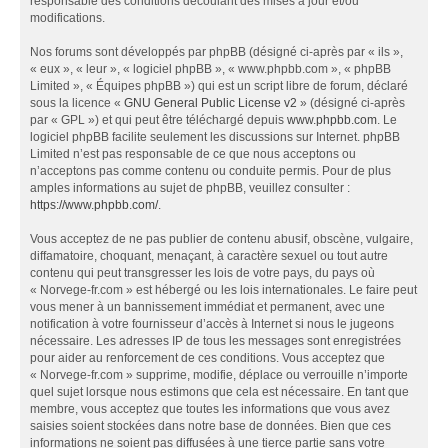
responsable des conditions découlant des mises à jour et/ou
modifications.
Nos forums sont développés par phpBB (désigné ci-après par « ils »,
« eux », « leur », « logiciel phpBB », « www.phpbb.com », « phpBB
Limited », « Équipes phpBB ») qui est un script libre de forum, déclaré
sous la licence «
GNU General Public License v2
» (désigné ci-après
par « GPL ») et qui peut être téléchargé depuis
www.phpbb.com
. Le
logiciel phpBB facilite seulement les discussions sur Internet. phpBB
Limited n’est pas responsable de ce que nous acceptons ou
n’acceptons pas comme contenu ou conduite permis. Pour de plus
amples informations au sujet de phpBB, veuillez consulter :
https://www.phpbb.com/
.
Vous acceptez de ne pas publier de contenu abusif, obscène, vulgaire,
diffamatoire, choquant, menaçant, à caractère sexuel ou tout autre
contenu qui peut transgresser les lois de votre pays, du pays où
« Norvege-fr.com » est hébergé ou les lois internationales. Le faire peut
vous mener à un bannissement immédiat et permanent, avec une
notification à votre fournisseur d’accès à Internet si nous le jugeons
nécessaire. Les adresses IP de tous les messages sont enregistrées
pour aider au renforcement de ces conditions. Vous acceptez que
« Norvege-fr.com » supprime, modifie, déplace ou verrouille n’importe
quel sujet lorsque nous estimons que cela est nécessaire. En tant que
membre, vous acceptez que toutes les informations que vous avez
saisies soient stockées dans notre base de données. Bien que ces
informations ne soient pas diffusées à une tierce partie sans votre