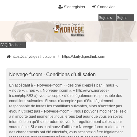
S’enregistrer
Connexion
Sujets sans réponse
Sujets actifs
FAQ
Rechercher
https://dailydigesthub.com
https://dailydigesthub.com
Norvege-fr.com - Conditions d’utilisation
En accédant à « Norvege-fr.com » (désigné ci-après par « nous »,
« notre », « nos », « Norvege-fr.com », « http://www.norvege-
fr.com/phpBB3 »), vous acceptez d’être légalement responsable des
conditions suivantes. Si vous n’acceptez pas d’être légalement
responsable de toutes les conditions suivantes, alors n’accédez pas
et/ou n’utilisez pas « Norvege-fr.com ». Nous pouvons modifier celles-ci
à n’importe quel moment et nous ferons tout pour que vous en soyez
informé, bien qu’il soit prudent de vérifier régulièrement celles-ci par
vous-même. Si vous continuez d’utiliser « Norvege-fr.com » alors que
des changements ont été effectués, vous acceptez d’être légalement