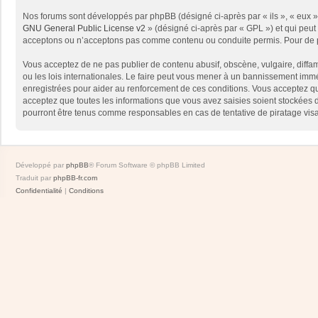
Nos forums sont développés par phpBB (désigné ci-après par « ils », « eux »,
GNU General Public License v2
» (désigné ci-après par « GPL ») et qui peut
acceptons ou n’acceptons pas comme contenu ou conduite permis. Pour de pl
Vous acceptez de ne pas publier de contenu abusif, obscène, vulgaire, diffam
ou les lois internationales. Le faire peut vous mener à un bannissement immé
enregistrées pour aider au renforcement de ces conditions. Vous acceptez qu
acceptez que toutes les informations que vous avez saisies soient stockées 
pourront être tenus comme responsables en cas de tentative de piratage vis
Développé par
phpBB
® Forum Software © phpBB Limited
Traduit par
phpBB-fr.com
Confidentialité
|
Conditions