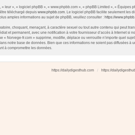
 « leur », « logiciel phpBB », « www.phpbb.com », « phpBB Limited », « Équipes php
 être téléchargé depuis
www.phpbb.com
. Le logiciel phpBB facilite seulement les
us amples informations au sujet de phpBB, veuillez consulter :
https://www.phpbb
atoire, choquant, menaçant, à caractère sexuel ou tout autre contenu qui peut tran
diat et permanent, avec une notification à votre fournisseur d’accès à Internet si
e « Norvege-fr.com » supprime, modifie, déplace ou verrouille n’importe quel suj
dans notre base de données. Bien que ces informations ne soient pas diffusées à u
ant à compromettre les données.
https://dailydigesthub.com
https://dailydigesth