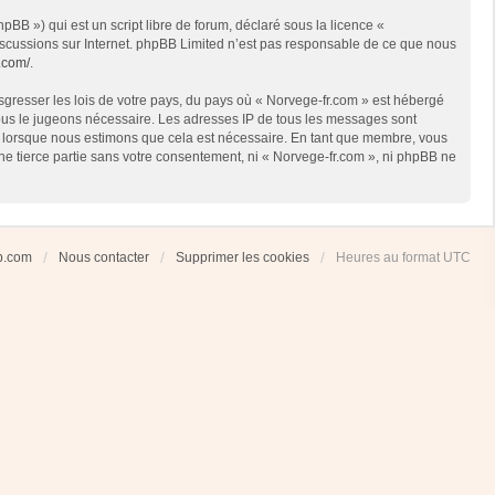
BB ») qui est un script libre de forum, déclaré sous la licence «
 discussions sur Internet. phpBB Limited n’est pas responsable de ce que nous
.com/
.
sgresser les lois de votre pays, du pays où « Norvege-fr.com » est hébergé
 nous le jugeons nécessaire. Les adresses IP de tous les messages sont
et lorsque nous estimons que cela est nécessaire. En tant que membre, vous
ne tierce partie sans votre consentement, ni « Norvege-fr.com », ni phpBB ne
ub.com
Nous contacter
Supprimer les cookies
Heures au format
UTC