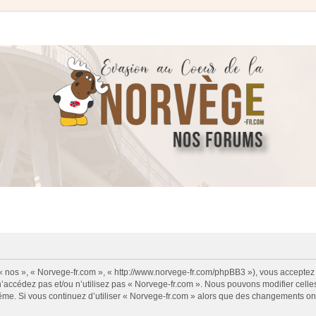
 « nos », « Norvege-fr.com », « http://www.norvege-fr.com/phpBB3 »), vous acceptez
 n’accédez pas et/ou n’utilisez pas « Norvege-fr.com ». Nous pouvons modifier cell
s-même. Si vous continuez d’utiliser « Norvege-fr.com » alors que des changements o