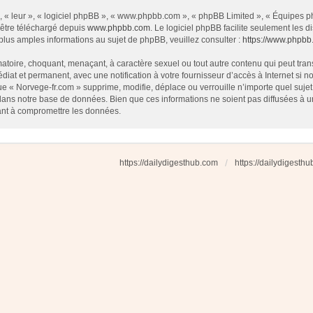
 « leur », « logiciel phpBB », « www.phpbb.com », « phpBB Limited », « Équipes php
 être téléchargé depuis
www.phpbb.com
. Le logiciel phpBB facilite seulement les
us amples informations au sujet de phpBB, veuillez consulter :
https://www.phpbb
atoire, choquant, menaçant, à caractère sexuel ou tout autre contenu qui peut tran
diat et permanent, avec une notification à votre fournisseur d’accès à Internet si
e « Norvege-fr.com » supprime, modifie, déplace ou verrouille n’importe quel suj
dans notre base de données. Bien que ces informations ne soient pas diffusées à u
ant à compromettre les données.
https://dailydigesthub.com
https://dailydigesth