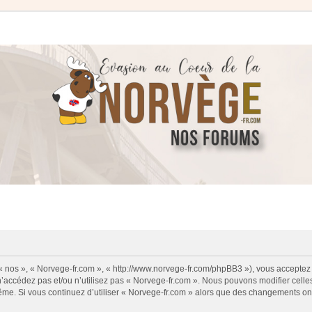
 « nos », « Norvege-fr.com », « http://www.norvege-fr.com/phpBB3 »), vous acceptez
 n’accédez pas et/ou n’utilisez pas « Norvege-fr.com ». Nous pouvons modifier cell
s-même. Si vous continuez d’utiliser « Norvege-fr.com » alors que des changements o