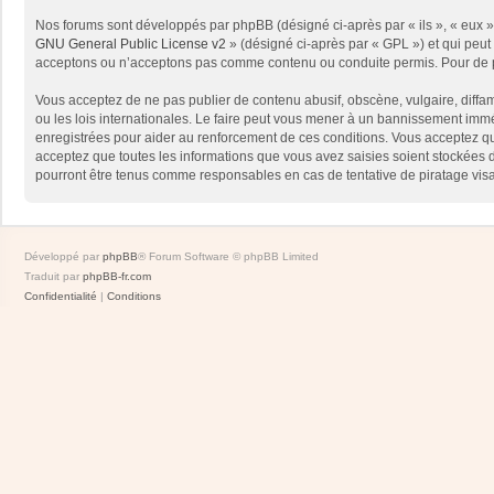
Nos forums sont développés par phpBB (désigné ci-après par « ils », « eux »,
GNU General Public License v2
» (désigné ci-après par « GPL ») et qui peut
acceptons ou n’acceptons pas comme contenu ou conduite permis. Pour de pl
Vous acceptez de ne pas publier de contenu abusif, obscène, vulgaire, diffam
ou les lois internationales. Le faire peut vous mener à un bannissement immé
enregistrées pour aider au renforcement de ces conditions. Vous acceptez qu
acceptez que toutes les informations que vous avez saisies soient stockées 
pourront être tenus comme responsables en cas de tentative de piratage vis
Développé par
phpBB
® Forum Software © phpBB Limited
Traduit par
phpBB-fr.com
Confidentialité
|
Conditions