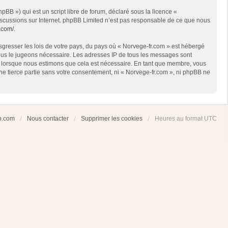
BB ») qui est un script libre de forum, déclaré sous la licence «
 discussions sur Internet. phpBB Limited n’est pas responsable de ce que nous
.com/
.
sgresser les lois de votre pays, du pays où « Norvege-fr.com » est hébergé
 nous le jugeons nécessaire. Les adresses IP de tous les messages sont
et lorsque nous estimons que cela est nécessaire. En tant que membre, vous
ne tierce partie sans votre consentement, ni « Norvege-fr.com », ni phpBB ne
ub.com
Nous contacter
Supprimer les cookies
Heures au format
UTC