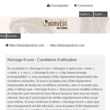
S’enregistrer
Connexion
Sujets sans réponse
Sujets actifs
FAQ
Rechercher
https://dailydigesthub.com
https://dailydigesthub.com
Norvege-fr.com - Conditions d’utilisation
En accédant à « Norvege-fr.com » (désigné ci-après par « nous »,
« notre », « nos », « Norvege-fr.com », « http://www.norvege-
fr.com/phpBB3 »), vous acceptez d’être légalement responsable des
conditions suivantes. Si vous n’acceptez pas d’être légalement
responsable de toutes les conditions suivantes, alors n’accédez pas
et/ou n’utilisez pas « Norvege-fr.com ». Nous pouvons modifier celles-ci
à n’importe quel moment et nous ferons tout pour que vous en soyez
informé, bien qu’il soit prudent de vérifier régulièrement celles-ci par
vous-même. Si vous continuez d’utiliser « Norvege-fr.com » alors que
des changements ont été effectués, vous acceptez d’être légalement