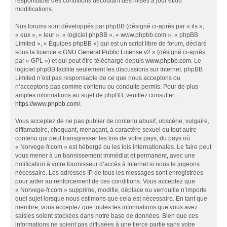
responsable des conditions découlant des mises à jour et/ou
modifications.
Nos forums sont développés par phpBB (désigné ci-après par « ils »,
« eux », « leur », « logiciel phpBB », « www.phpbb.com », « phpBB
Limited », « Équipes phpBB ») qui est un script libre de forum, déclaré
sous la licence «
GNU General Public License v2
» (désigné ci-après
par « GPL ») et qui peut être téléchargé depuis
www.phpbb.com
. Le
logiciel phpBB facilite seulement les discussions sur Internet. phpBB
Limited n’est pas responsable de ce que nous acceptons ou
n’acceptons pas comme contenu ou conduite permis. Pour de plus
amples informations au sujet de phpBB, veuillez consulter :
https://www.phpbb.com/
.
Vous acceptez de ne pas publier de contenu abusif, obscène, vulgaire,
diffamatoire, choquant, menaçant, à caractère sexuel ou tout autre
contenu qui peut transgresser les lois de votre pays, du pays où
« Norvege-fr.com » est hébergé ou les lois internationales. Le faire peut
vous mener à un bannissement immédiat et permanent, avec une
notification à votre fournisseur d’accès à Internet si nous le jugeons
nécessaire. Les adresses IP de tous les messages sont enregistrées
pour aider au renforcement de ces conditions. Vous acceptez que
« Norvege-fr.com » supprime, modifie, déplace ou verrouille n’importe
quel sujet lorsque nous estimons que cela est nécessaire. En tant que
membre, vous acceptez que toutes les informations que vous avez
saisies soient stockées dans notre base de données. Bien que ces
informations ne soient pas diffusées à une tierce partie sans votre