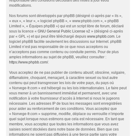
responsable des conditions découlant des mises à jour et/ou
modifications.
Nos forums sont développés par phpBB (désigné ci-après par « ils »,
« eux », « leur », « logiciel phpBB », « www.phpbb.com », « phpBB
Limited », « Équipes phpBB ») qui est un script libre de forum, déclaré
sous la licence «
GNU General Public License v2
» (désigné ci-après
par « GPL ») et qui peut être téléchargé depuis
www.phpbb.com
. Le
logiciel phpBB facilite seulement les discussions sur Internet. phpBB
Limited n’est pas responsable de ce que nous acceptons ou
n’acceptons pas comme contenu ou conduite permis. Pour de plus
amples informations au sujet de phpBB, veuillez consulter :
https://www.phpbb.com/
.
Vous acceptez de ne pas publier de contenu abusif, obscène, vulgaire,
diffamatoire, choquant, menaçant, à caractère sexuel ou tout autre
contenu qui peut transgresser les lois de votre pays, du pays où
« Norvege-fr.com » est hébergé ou les lois internationales. Le faire peut
vous mener à un bannissement immédiat et permanent, avec une
notification à votre fournisseur d’accès à Internet si nous le jugeons
nécessaire. Les adresses IP de tous les messages sont enregistrées
pour aider au renforcement de ces conditions. Vous acceptez que
« Norvege-fr.com » supprime, modifie, déplace ou verrouille n’importe
quel sujet lorsque nous estimons que cela est nécessaire. En tant que
membre, vous acceptez que toutes les informations que vous avez
saisies soient stockées dans notre base de données. Bien que ces
informations ne soient pas diffusées à une tierce partie sans votre