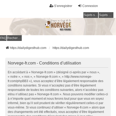
S’enregistrer
Connexion
Sujets sans réponse
Sujets actifs
FAQ
Rechercher
https://dailydigesthub.com
https://dailydigesthub.com
Norvege-fr.com - Conditions d’utilisation
En accédant à « Norvege-fr.com » (désigné ci-après par « nous »,
« notre », « nos », « Norvege-fr.com », « http://www.norvege-
fr.com/phpBB3 »), vous acceptez d’être légalement responsable des
conditions suivantes. Si vous n’acceptez pas d’être légalement
responsable de toutes les conditions suivantes, alors n’accédez pas
et/ou n’utilisez pas « Norvege-fr.com ». Nous pouvons modifier celles-ci
à n’importe quel moment et nous ferons tout pour que vous en soyez
informé, bien qu’il soit prudent de vérifier régulièrement celles-ci par
vous-même. Si vous continuez d’utiliser « Norvege-fr.com » alors que
des changements ont été effectués, vous acceptez d’être légalement