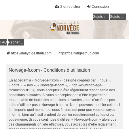
S’enregistrer
Connexion
Sujets sans réponse
Sujets actifs
FAQ
Rechercher
https://dailydigesthub.com
https://dailydigesthub.com
Norvege-fr.com - Conditions d’utilisation
En accédant à « Norvege-fr.com » (désigné ci-après par « nous »,
« notre », « nos », « Norvege-fr.com », « http://www.norvege-
fr.com/phpBB3 »), vous acceptez d’être légalement responsable des
conditions suivantes. Si vous n’acceptez pas d’être légalement
responsable de toutes les conditions suivantes, alors n’accédez pas
et/ou n’utilisez pas « Norvege-fr.com ». Nous pouvons modifier celles-ci
à n’importe quel moment et nous ferons tout pour que vous en soyez
informé, bien qu’il soit prudent de vérifier régulièrement celles-ci par
vous-même. Si vous continuez d’utiliser « Norvege-fr.com » alors que
des changements ont été effectués, vous acceptez d’être légalement