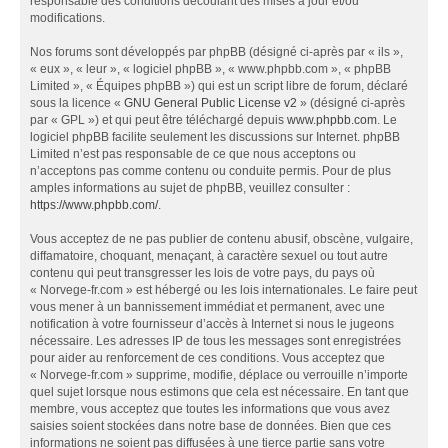
responsable des conditions découlant des mises à jour et/ou
modifications.
Nos forums sont développés par phpBB (désigné ci-après par « ils »,
« eux », « leur », « logiciel phpBB », « www.phpbb.com », « phpBB
Limited », « Équipes phpBB ») qui est un script libre de forum, déclaré
sous la licence «
GNU General Public License v2
» (désigné ci-après
par « GPL ») et qui peut être téléchargé depuis
www.phpbb.com
. Le
logiciel phpBB facilite seulement les discussions sur Internet. phpBB
Limited n’est pas responsable de ce que nous acceptons ou
n’acceptons pas comme contenu ou conduite permis. Pour de plus
amples informations au sujet de phpBB, veuillez consulter :
https://www.phpbb.com/
.
Vous acceptez de ne pas publier de contenu abusif, obscène, vulgaire,
diffamatoire, choquant, menaçant, à caractère sexuel ou tout autre
contenu qui peut transgresser les lois de votre pays, du pays où
« Norvege-fr.com » est hébergé ou les lois internationales. Le faire peut
vous mener à un bannissement immédiat et permanent, avec une
notification à votre fournisseur d’accès à Internet si nous le jugeons
nécessaire. Les adresses IP de tous les messages sont enregistrées
pour aider au renforcement de ces conditions. Vous acceptez que
« Norvege-fr.com » supprime, modifie, déplace ou verrouille n’importe
quel sujet lorsque nous estimons que cela est nécessaire. En tant que
membre, vous acceptez que toutes les informations que vous avez
saisies soient stockées dans notre base de données. Bien que ces
informations ne soient pas diffusées à une tierce partie sans votre