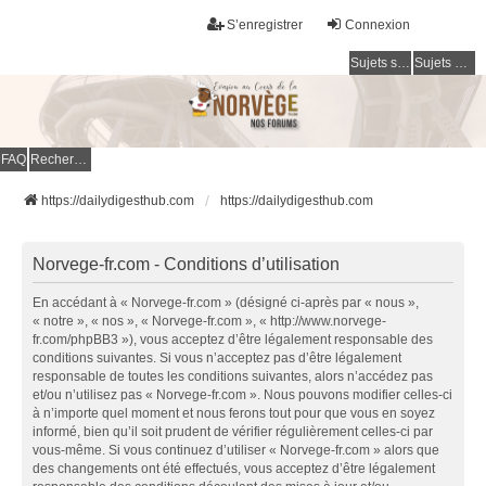
S’enregistrer
Connexion
Sujets sans réponse
Sujets actifs
FAQ
Rechercher
https://dailydigesthub.com
https://dailydigesthub.com
Norvege-fr.com - Conditions d’utilisation
En accédant à « Norvege-fr.com » (désigné ci-après par « nous »,
« notre », « nos », « Norvege-fr.com », « http://www.norvege-
fr.com/phpBB3 »), vous acceptez d’être légalement responsable des
conditions suivantes. Si vous n’acceptez pas d’être légalement
responsable de toutes les conditions suivantes, alors n’accédez pas
et/ou n’utilisez pas « Norvege-fr.com ». Nous pouvons modifier celles-ci
à n’importe quel moment et nous ferons tout pour que vous en soyez
informé, bien qu’il soit prudent de vérifier régulièrement celles-ci par
vous-même. Si vous continuez d’utiliser « Norvege-fr.com » alors que
des changements ont été effectués, vous acceptez d’être légalement