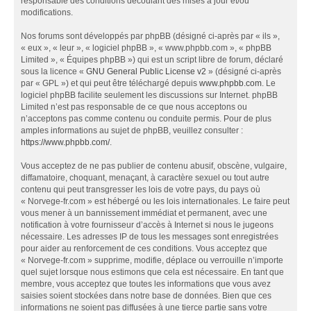
responsable des conditions découlant des mises à jour et/ou
modifications.
Nos forums sont développés par phpBB (désigné ci-après par « ils »,
« eux », « leur », « logiciel phpBB », « www.phpbb.com », « phpBB
Limited », « Équipes phpBB ») qui est un script libre de forum, déclaré
sous la licence «
GNU General Public License v2
» (désigné ci-après
par « GPL ») et qui peut être téléchargé depuis
www.phpbb.com
. Le
logiciel phpBB facilite seulement les discussions sur Internet. phpBB
Limited n’est pas responsable de ce que nous acceptons ou
n’acceptons pas comme contenu ou conduite permis. Pour de plus
amples informations au sujet de phpBB, veuillez consulter :
https://www.phpbb.com/
.
Vous acceptez de ne pas publier de contenu abusif, obscène, vulgaire,
diffamatoire, choquant, menaçant, à caractère sexuel ou tout autre
contenu qui peut transgresser les lois de votre pays, du pays où
« Norvege-fr.com » est hébergé ou les lois internationales. Le faire peut
vous mener à un bannissement immédiat et permanent, avec une
notification à votre fournisseur d’accès à Internet si nous le jugeons
nécessaire. Les adresses IP de tous les messages sont enregistrées
pour aider au renforcement de ces conditions. Vous acceptez que
« Norvege-fr.com » supprime, modifie, déplace ou verrouille n’importe
quel sujet lorsque nous estimons que cela est nécessaire. En tant que
membre, vous acceptez que toutes les informations que vous avez
saisies soient stockées dans notre base de données. Bien que ces
informations ne soient pas diffusées à une tierce partie sans votre