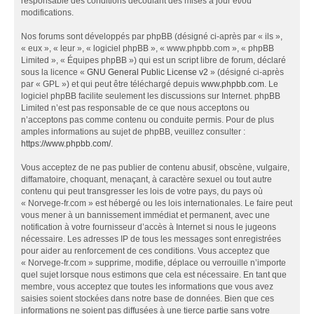
responsable des conditions découlant des mises à jour et/ou
modifications.
Nos forums sont développés par phpBB (désigné ci-après par « ils »,
« eux », « leur », « logiciel phpBB », « www.phpbb.com », « phpBB
Limited », « Équipes phpBB ») qui est un script libre de forum, déclaré
sous la licence «
GNU General Public License v2
» (désigné ci-après
par « GPL ») et qui peut être téléchargé depuis
www.phpbb.com
. Le
logiciel phpBB facilite seulement les discussions sur Internet. phpBB
Limited n’est pas responsable de ce que nous acceptons ou
n’acceptons pas comme contenu ou conduite permis. Pour de plus
amples informations au sujet de phpBB, veuillez consulter :
https://www.phpbb.com/
.
Vous acceptez de ne pas publier de contenu abusif, obscène, vulgaire,
diffamatoire, choquant, menaçant, à caractère sexuel ou tout autre
contenu qui peut transgresser les lois de votre pays, du pays où
« Norvege-fr.com » est hébergé ou les lois internationales. Le faire peut
vous mener à un bannissement immédiat et permanent, avec une
notification à votre fournisseur d’accès à Internet si nous le jugeons
nécessaire. Les adresses IP de tous les messages sont enregistrées
pour aider au renforcement de ces conditions. Vous acceptez que
« Norvege-fr.com » supprime, modifie, déplace ou verrouille n’importe
quel sujet lorsque nous estimons que cela est nécessaire. En tant que
membre, vous acceptez que toutes les informations que vous avez
saisies soient stockées dans notre base de données. Bien que ces
informations ne soient pas diffusées à une tierce partie sans votre