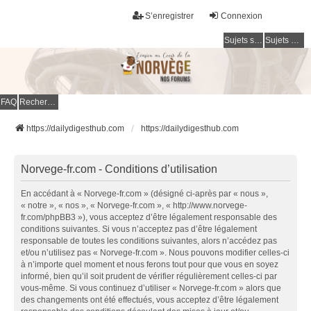
S’enregistrer
Connexion
Sujets sans réponse
Sujets actifs
FAQ
Rechercher
https://dailydigesthub.com
https://dailydigesthub.com
Norvege-fr.com - Conditions d’utilisation
En accédant à « Norvege-fr.com » (désigné ci-après par « nous »,
« notre », « nos », « Norvege-fr.com », « http://www.norvege-
fr.com/phpBB3 »), vous acceptez d’être légalement responsable des
conditions suivantes. Si vous n’acceptez pas d’être légalement
responsable de toutes les conditions suivantes, alors n’accédez pas
et/ou n’utilisez pas « Norvege-fr.com ». Nous pouvons modifier celles-ci
à n’importe quel moment et nous ferons tout pour que vous en soyez
informé, bien qu’il soit prudent de vérifier régulièrement celles-ci par
vous-même. Si vous continuez d’utiliser « Norvege-fr.com » alors que
des changements ont été effectués, vous acceptez d’être légalement