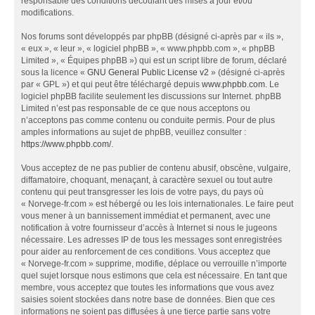
responsable des conditions découlant des mises à jour et/ou
modifications.
Nos forums sont développés par phpBB (désigné ci-après par « ils »,
« eux », « leur », « logiciel phpBB », « www.phpbb.com », « phpBB
Limited », « Équipes phpBB ») qui est un script libre de forum, déclaré
sous la licence «
GNU General Public License v2
» (désigné ci-après
par « GPL ») et qui peut être téléchargé depuis
www.phpbb.com
. Le
logiciel phpBB facilite seulement les discussions sur Internet. phpBB
Limited n’est pas responsable de ce que nous acceptons ou
n’acceptons pas comme contenu ou conduite permis. Pour de plus
amples informations au sujet de phpBB, veuillez consulter :
https://www.phpbb.com/
.
Vous acceptez de ne pas publier de contenu abusif, obscène, vulgaire,
diffamatoire, choquant, menaçant, à caractère sexuel ou tout autre
contenu qui peut transgresser les lois de votre pays, du pays où
« Norvege-fr.com » est hébergé ou les lois internationales. Le faire peut
vous mener à un bannissement immédiat et permanent, avec une
notification à votre fournisseur d’accès à Internet si nous le jugeons
nécessaire. Les adresses IP de tous les messages sont enregistrées
pour aider au renforcement de ces conditions. Vous acceptez que
« Norvege-fr.com » supprime, modifie, déplace ou verrouille n’importe
quel sujet lorsque nous estimons que cela est nécessaire. En tant que
membre, vous acceptez que toutes les informations que vous avez
saisies soient stockées dans notre base de données. Bien que ces
informations ne soient pas diffusées à une tierce partie sans votre