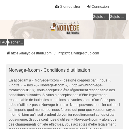
S’enregistrer
Connexion
Sujets sans réponse
Sujets actifs
FAQ
Rechercher
https://dailydigesthub.com
https://dailydigesthub.com
Norvege-fr.com - Conditions d’utilisation
En accédant à « Norvege-fr.com » (désigné ci-après par « nous »,
« notre », « nos », « Norvege-fr.com », « http://www.norvege-
fr.com/phpBB3 »), vous acceptez d’être légalement responsable des
conditions suivantes. Si vous n’acceptez pas d’être légalement
responsable de toutes les conditions suivantes, alors n’accédez pas
et/ou n’utilisez pas « Norvege-fr.com ». Nous pouvons modifier celles-ci
à n’importe quel moment et nous ferons tout pour que vous en soyez
informé, bien qu’il soit prudent de vérifier régulièrement celles-ci par
vous-même. Si vous continuez d’utiliser « Norvege-fr.com » alors que
des changements ont été effectués, vous acceptez d’être légalement