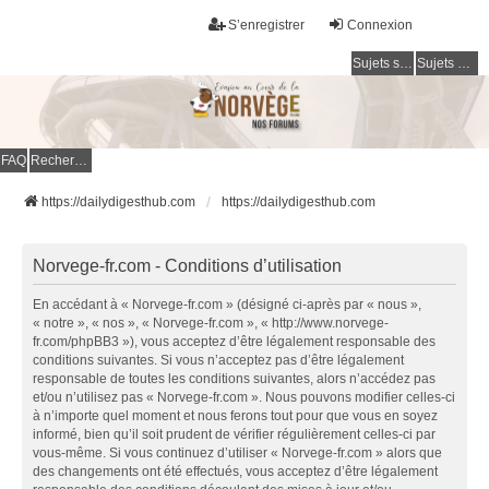
S’enregistrer
Connexion
Sujets sans réponse
Sujets actifs
FAQ
Rechercher
https://dailydigesthub.com
https://dailydigesthub.com
Norvege-fr.com - Conditions d’utilisation
En accédant à « Norvege-fr.com » (désigné ci-après par « nous »,
« notre », « nos », « Norvege-fr.com », « http://www.norvege-
fr.com/phpBB3 »), vous acceptez d’être légalement responsable des
conditions suivantes. Si vous n’acceptez pas d’être légalement
responsable de toutes les conditions suivantes, alors n’accédez pas
et/ou n’utilisez pas « Norvege-fr.com ». Nous pouvons modifier celles-ci
à n’importe quel moment et nous ferons tout pour que vous en soyez
informé, bien qu’il soit prudent de vérifier régulièrement celles-ci par
vous-même. Si vous continuez d’utiliser « Norvege-fr.com » alors que
des changements ont été effectués, vous acceptez d’être légalement