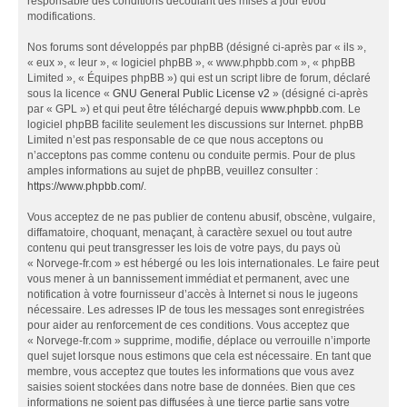
responsable des conditions découlant des mises à jour et/ou
modifications.
Nos forums sont développés par phpBB (désigné ci-après par « ils »,
« eux », « leur », « logiciel phpBB », « www.phpbb.com », « phpBB
Limited », « Équipes phpBB ») qui est un script libre de forum, déclaré
sous la licence «
GNU General Public License v2
» (désigné ci-après
par « GPL ») et qui peut être téléchargé depuis
www.phpbb.com
. Le
logiciel phpBB facilite seulement les discussions sur Internet. phpBB
Limited n’est pas responsable de ce que nous acceptons ou
n’acceptons pas comme contenu ou conduite permis. Pour de plus
amples informations au sujet de phpBB, veuillez consulter :
https://www.phpbb.com/
.
Vous acceptez de ne pas publier de contenu abusif, obscène, vulgaire,
diffamatoire, choquant, menaçant, à caractère sexuel ou tout autre
contenu qui peut transgresser les lois de votre pays, du pays où
« Norvege-fr.com » est hébergé ou les lois internationales. Le faire peut
vous mener à un bannissement immédiat et permanent, avec une
notification à votre fournisseur d’accès à Internet si nous le jugeons
nécessaire. Les adresses IP de tous les messages sont enregistrées
pour aider au renforcement de ces conditions. Vous acceptez que
« Norvege-fr.com » supprime, modifie, déplace ou verrouille n’importe
quel sujet lorsque nous estimons que cela est nécessaire. En tant que
membre, vous acceptez que toutes les informations que vous avez
saisies soient stockées dans notre base de données. Bien que ces
informations ne soient pas diffusées à une tierce partie sans votre