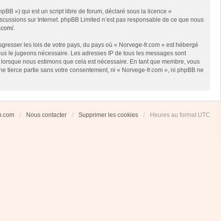
BB ») qui est un script libre de forum, déclaré sous la licence «
 discussions sur Internet. phpBB Limited n’est pas responsable de ce que nous
.com/
.
sgresser les lois de votre pays, du pays où « Norvege-fr.com » est hébergé
 nous le jugeons nécessaire. Les adresses IP de tous les messages sont
et lorsque nous estimons que cela est nécessaire. En tant que membre, vous
ne tierce partie sans votre consentement, ni « Norvege-fr.com », ni phpBB ne
ub.com
Nous contacter
Supprimer les cookies
Heures au format
UTC