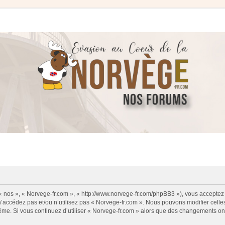
 « nos », « Norvege-fr.com », « http://www.norvege-fr.com/phpBB3 »), vous acceptez
 n’accédez pas et/ou n’utilisez pas « Norvege-fr.com ». Nous pouvons modifier cell
s-même. Si vous continuez d’utiliser « Norvege-fr.com » alors que des changements o