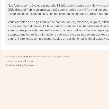
Nos forums sont développés par phpBB (désigné ci-après par « ils », « eux »,
GNU General Public License v2
» (désigné ci-après par « GPL ») et qui peut
acceptons ou n’acceptons pas comme contenu ou conduite permis. Pour de pl
Vous acceptez de ne pas publier de contenu abusif, obscène, vulgaire, diffam
ou les lois internationales. Le faire peut vous mener à un bannissement immé
enregistrées pour aider au renforcement de ces conditions. Vous acceptez qu
acceptez que toutes les informations que vous avez saisies soient stockées 
pourront être tenus comme responsables en cas de tentative de piratage vis
Développé par
phpBB
® Forum Software © phpBB Limited
Traduit par
phpBB-fr.com
Confidentialité
|
Conditions