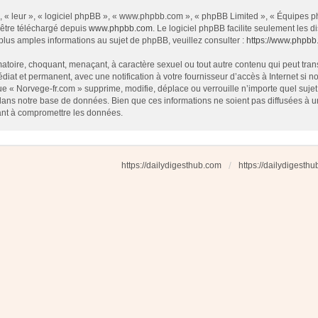
 « leur », « logiciel phpBB », « www.phpbb.com », « phpBB Limited », « Équipes php
 être téléchargé depuis
www.phpbb.com
. Le logiciel phpBB facilite seulement les
us amples informations au sujet de phpBB, veuillez consulter :
https://www.phpbb
atoire, choquant, menaçant, à caractère sexuel ou tout autre contenu qui peut tran
diat et permanent, avec une notification à votre fournisseur d’accès à Internet si
e « Norvege-fr.com » supprime, modifie, déplace ou verrouille n’importe quel suj
dans notre base de données. Bien que ces informations ne soient pas diffusées à u
ant à compromettre les données.
https://dailydigesthub.com
https://dailydigesth